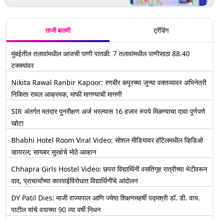
विकेट गमावून केल्या 229 धावा, दिनेश
चांदीमल आणि कुसल मेंडिस यांनी झळकावले
अर्धशतके; येथे पाहा स्कोरकार्ड
ताजी बातमी
ट्रेंडिंग
मुंबईतील तलावांमधील आजची पाणी पातळी: 7 तलावांमधील पाणीसाठा 88.40
टक्क्यांवर
Nikita Rawal Ranbir Kapoor: रणबीर कपूरच्या जुन्या वक्तव्यावर अभिनेत्री
निकिता रावल आक्रमक, माफी मागण्याची मागणी
SIR अंतर्गत मतदार पुनरीक्षण अर्ज भरल्यास 16 हजार रुपये मिळण्याचा दावा पूर्णपणे
खोटा
Bhabhi Hotel Room Viral Video: सोशल मीडियावर हॉटेलमधील व्हिडिओ
व्हायरल; सायबर सुरक्षेचे मोठे आव्हान
Chhapra Girls Hostel Video: छपरा विद्यार्थिनी वसतिगृह रात्रीच्या भेटीवरून
वाद, प्राचार्यांच्या कारवाईविरोधात विद्यार्थिनींचे आंदोलन
DY Patil Dies: माजी राज्यपाल आणि ज्येष्ठ शिक्षणमहर्षी पद्मश्री डॉ. डी. वाय.
पाटील यांचे वयाच्या 90 व्या वर्षी निधन