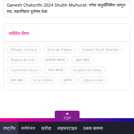
Ganesh Chaturthi 2024 Shubh Muhurat: गणेश चतुर्थीनिमित्त जाणून
घ्या, शहरनिहाय पूजेच्या वेळा
चर्चेतील विषय
Mhada Lottery
Sharad Pawar
Indian Stock Market
Digital Arrest
म्हाडाच्या बातम्या
उद्धव ठाकरे
Supreme Court
नवरा बायको
Cryptocurrency
इतर खेळ
Viral Video
आरोग्य
Cybercrime
राष्ट्रीय
मनोरंजन
क्रीडा
लाइफस्टाइल
ठळक बातम्या