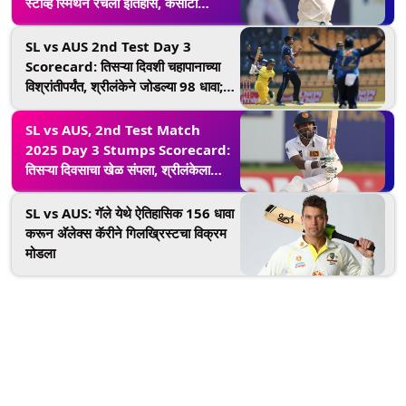
स्टीव्ह स्मिथने रचला इतिहास, कसोटी
क्रिकेटमध्ये 200 झेल घेणारा पहिला
ऑस्ट्रेलियन क्षेत्ररक्षक ठरला
SL vs AUS 2nd Test Day 3
Scorecard: तिसऱ्या दिवशी चहापानाच्या
विश्रांतीपर्यंत, श्रीलंकेने जोडल्या 98 धावा;
ऑस्ट्रेलिया 59 धावांनी पुढे
SL vs AUS, 2nd Test Match
2025 Day 3 Stumps Scorecard:
तिसऱ्या दिवसाचा खेळ संपला, श्रीलंकेला
पराभवाचा धोका; कुसल मेंडिसकडून चौथ्या
दिवशी मोठ्या खेळीची अपेक्षा; येथे पाहा
SL vs AUS: गॅले येथे ऐतिहासिक 156 धावा
स्कोरकार्ड
करून अ‍ॅलेक्स कॅरीने गिलख्रिस्टचा विक्रम
मोडला