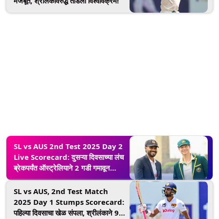
मजबूत, श्रीलंकेविरुद्ध तोडला विश्वविक्रम!
SL vs AUS 2nd Test 2025 Day 2
Live Scorecard: दुसऱ्या दिवसाच्या लंच
ब्रेकपर्यंत ऑस्ट्रेलियाने 2 गडी गमावून
जोडल्या 85 धावा, श्रीलंकेचा पहिला डाव
257 धावांवर आटोपला, पाहा सामन्याचे लाईव्ह
SL vs AUS, 2nd Test Match
स्कोअरकार्ड
2025 Day 1 Stumps Scorecard:
पहिल्या दिवसाचा खेळ संपला, श्रीलंकाने 9