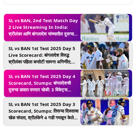
SL vs BAN, 2nd Test Match Day
2 Live Streaming In India:
श्रीलंका आणि बांगलादेश यांच्यातील दुसऱ्या
कसोटी सामन्याचा दुसरा दिवस; भारतात थेट
सामना कधी, कुठे आणि कसा पहाल?
SL vs BAN 1st Test 2025 Day 5
Live Scorecard: बांगलादेश विरुद्ध
श्रीलंका पहिला कसोटी सामना अनिर्णीत;
नजमुल हुसैन शांतोचं द्विशतक, गोलंदाजांनी
माजवला धुमाकूळ
SL vs BAN 1st Test 2025 Day 4
Scorecard, Stumps: बांग्लादेशची
दुसऱ्या डावात दमदार खेळी: 3 विकेट्स
गमावून केल्या 177 धावा, श्रीलंकेवर 187
धावांची आघाडी
SL vs BAN 1st Test 2025 Day 3
Scorecard, Stumps: तिसऱ्या दिवसाचा
खेळ संपला, श्रीलंकेने 4 गडी गमावून केले
368 धावा; बांगलादेश अजूनही 127 धावांनी
आघाडीवर