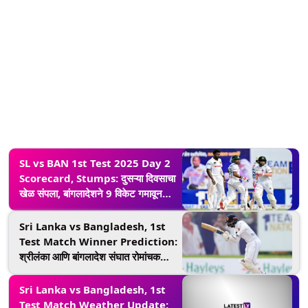
SL vs BAN 1st Test 2025 Day 2
Scorecard, Stumps: दुसऱ्या दिवसाचा
खेळ संपला, बांगलादेशने 9 विकेट गमावून
केल्या 484 धावा; श्रीलंकेच्या गोलंदाजांनी
केले पुनरागमन
Sri Lanka vs Bangladesh, 1st
Test Match Winner Prediction:
श्रीलंका आणि बांगलादेश संघात रोमांचक
सामना सुरू; कोणता संघ जिंकू शकतो जाणून
घ्या
Sri Lanka vs Bangladesh, 1st
Test Match Weather Update: