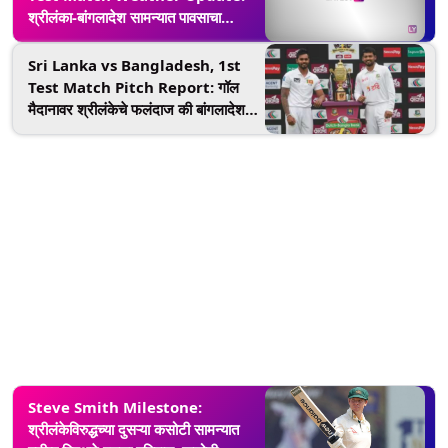
श्रीलंका-बांगलादेश सामन्यात पावसाचा
व्यत्यत? हवामान अहवाल काय सांगतो पहा
Sri Lanka vs Bangladesh, 1st
Test Match Pitch Report: गॉल
मैदानावर श्रीलंकेचे फलंदाज की बांगलादेशचे
गोलंदाज गाजवतील वर्चस्व;, सामन्यापूर्वी
खेळपट्टी अहवाल पहा
Steve Smith Milestone:
श्रीलंकेविरुद्धच्या दुसऱ्या कसोटी सामन्यात