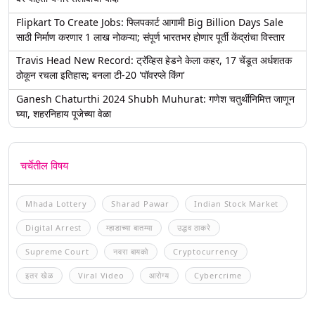
Flipkart To Create Jobs: फ्लिपकार्ट आगामी Big Billion Days Sale
साठी निर्माण करणार 1 लाख नोकऱ्या; संपूर्ण भारतभर होणार पूर्ती केंद्रांचा विस्तार
Travis Head New Record: ट्रॅव्हिस हेडने केला कहर, 17 चेंडूत अर्धशतक
ठोकून रचला इतिहास; बनला टी-20 'पॉवरप्ले किंग'
Ganesh Chaturthi 2024 Shubh Muhurat: गणेश चतुर्थीनिमित्त जाणून
घ्या, शहरनिहाय पूजेच्या वेळा
चर्चेतील विषय
Mhada Lottery
Sharad Pawar
Indian Stock Market
Digital Arrest
म्हाडाच्या बातम्या
उद्धव ठाकरे
Supreme Court
नवरा बायको
Cryptocurrency
इतर खेळ
Viral Video
आरोग्य
Cybercrime