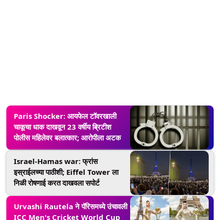
Paris Shocker: आयफेल टॉवरखाली
चाकूचा धाक दाखवून 23 वर्षीय ब्रिटीश
पोलीस महिलेवर बलात्कार; आरोपीला अटक
Israel-Hamas war: फ्रांस
इस्राईलच्या पाठीशी; Eiffel Tower ला
निळी रोषणाई करत दाखवला सपोर्ट
Urvashi Rautela ने पॅरिसमध्ये उंचावली
ICC Men's Cricket World Cup