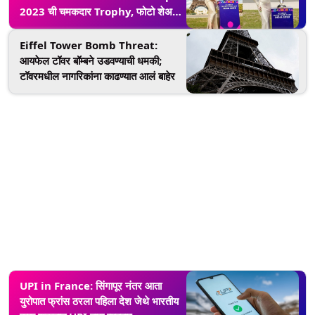
2023 ची चमकदार Trophy, फोटो शेअर
करत म्हणाली....
Eiffel Tower Bomb Threat:
आयफेल टॉवर बॉम्बने उडवण्याची धमकी;
टॉवरमधील नागरिकांना काढण्यात आलं बाहेर
UPI in France: सिंगापूर नंतर आता
युरोपात फ्रांस ठरला पहिला देश जेथे भारतीय