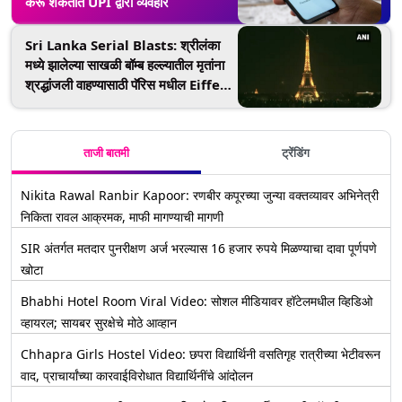
करू शकतात UPI द्वारा व्यवहार
Sri Lanka Serial Blasts: श्रीलंका
मध्ये झालेल्या साखळी बॉम्ब हल्ल्यातील मृतांना
श्रद्धांजली वाहण्यासाठी पॅरिस मधील Eiffel
Tower वरील रोषणाई बंद (Video)
ताजी बातमी
ट्रेंडिंग
Nikita Rawal Ranbir Kapoor: रणबीर कपूरच्या जुन्या वक्तव्यावर अभिनेत्री
निकिता रावल आक्रमक, माफी मागण्याची मागणी
SIR अंतर्गत मतदार पुनरीक्षण अर्ज भरल्यास 16 हजार रुपये मिळण्याचा दावा पूर्णपणे
खोटा
Bhabhi Hotel Room Viral Video: सोशल मीडियावर हॉटेलमधील व्हिडिओ
व्हायरल; सायबर सुरक्षेचे मोठे आव्हान
Chhapra Girls Hostel Video: छपरा विद्यार्थिनी वसतिगृह रात्रीच्या भेटीवरून
वाद, प्राचार्यांच्या कारवाईविरोधात विद्यार्थिनींचे आंदोलन