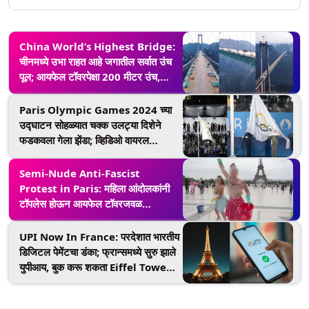
China World’s Highest Bridge:
चीनमध्ये उभा राहत आहे जगातील सर्वात उंच
पूल; आयफेल टॉवरपेक्षा 200 मीटर उंच,
प्रवासाचा वेळ 1 तासावरून 1 मिनिटावर
येणार
Paris Olympic Games 2024 च्या
उद्घाटन सोहळ्यात चक्क उलट्या दिशेने
फडकवला गेला झेंडा; व्हिडिओ वायरल
(Watch Video)
Semi-Nude Anti-Fascist
Protest in Paris: महिला आंदोलकांनी
टॉपलेस होऊन आयफेल टॉवरजवळ
फॅसिझमच्या विरोधात दिल्या घोषणा
UPI Now In France: परदेशात भारतीय
डिजिटल पेमेंटचा डंका; फ्रान्समध्ये सुरु झाले
युपीआय, बुक करू शकता Eiffel Tower
ची तिकिटे