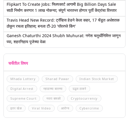
Flipkart To Create Jobs: फ्लिपकार्ट आगामी Big Billion Days Sale
साठी निर्माण करणार 1 लाख नोकऱ्या; संपूर्ण भारतभर होणार पूर्ती केंद्रांचा विस्तार
Travis Head New Record: ट्रॅव्हिस हेडने केला कहर, 17 चेंडूत अर्धशतक
ठोकून रचला इतिहास; बनला टी-20 'पॉवरप्ले किंग'
Ganesh Chaturthi 2024 Shubh Muhurat: गणेश चतुर्थीनिमित्त जाणून
घ्या, शहरनिहाय पूजेच्या वेळा
चर्चेतील विषय
Mhada Lottery
Sharad Pawar
Indian Stock Market
Digital Arrest
म्हाडाच्या बातम्या
उद्धव ठाकरे
Supreme Court
नवरा बायको
Cryptocurrency
इतर खेळ
Viral Video
आरोग्य
Cybercrime