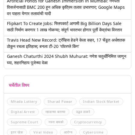
Artificial Ponds for Ganesh Immersion in Mumbai: गणपती
विसर्जनासाठी BMC 200 हून अधिक कृत्रिम तलाव उभारणार; Google Maps
वर पाहता येणार तलावांची यादी
Flipkart To Create Jobs: फ्लिपकार्ट आगामी Big Billion Days Sale
साठी निर्माण करणार 1 लाख नोकऱ्या; संपूर्ण भारतभर होणार पूर्ती केंद्रांचा विस्तार
Travis Head New Record: ट्रॅव्हिस हेडने केला कहर, 17 चेंडूत अर्धशतक
ठोकून रचला इतिहास; बनला टी-20 'पॉवरप्ले किंग'
Ganesh Chaturthi 2024 Shubh Muhurat: गणेश चतुर्थीनिमित्त जाणून
घ्या, शहरनिहाय पूजेच्या वेळा
चर्चेतील विषय
Mhada Lottery
Sharad Pawar
Indian Stock Market
Digital Arrest
म्हाडाच्या बातम्या
उद्धव ठाकरे
Supreme Court
नवरा बायको
Cryptocurrency
इतर खेळ
Viral Video
आरोग्य
Cybercrime