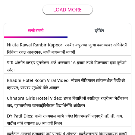
LOAD MORE
ताजी बातमी
ट्रेंडिंग
Nikita Rawal Ranbir Kapoor: रणबीर कपूरच्या जुन्या वक्तव्यावर अभिनेत्री
निकिता रावल आक्रमक, माफी मागण्याची मागणी
SIR अंतर्गत मतदार पुनरीक्षण अर्ज भरल्यास 16 हजार रुपये मिळण्याचा दावा पूर्णपणे
खोटा
Bhabhi Hotel Room Viral Video: सोशल मीडियावर हॉटेलमधील व्हिडिओ
व्हायरल; सायबर सुरक्षेचे मोठे आव्हान
Chhapra Girls Hostel Video: छपरा विद्यार्थिनी वसतिगृह रात्रीच्या भेटीवरून
वाद, प्राचार्यांच्या कारवाईविरोधात विद्यार्थिनींचे आंदोलन
DY Patil Dies: माजी राज्यपाल आणि ज्येष्ठ शिक्षणमहर्षी पद्मश्री डॉ. डी. वाय.
पाटील यांचे वयाच्या 90 व्या वर्षी निधन
मुंबईतील आजची तलावांची पाणीपातळी 4 ऑगस्ट: मुंबईकरांसाठी दिलासादायक बातमी,