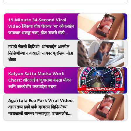
19-Minute 34-Second Viral
Video लिंकचा शोध घेताय? 'या' ऑनलाईन
जाळ्यात अडकू नका, होऊ शकते मोठी
कारवाई
मराठी सेक्सी व्हिडिओ: ऑनलाईन अश्लील
व्हिडिओंच्या नावाखाली सायबर फ्रॉडचा मोठा
धोका
Kalyan Satta Matka Worli
Chart: ऑनलाईन जुगाराचा वाढता धोका
आणि कायदेशीर कारवाईचा बडगा
Agartala Eco Park Viral Video:
आगरतळा इको पार्क व्हायरल व्हिडिओच्या
नावाखाली सायबर फसवणूक; डाऊनलोड
लिंकमुळे बँक खाते रिकामे होण्याचा धोका