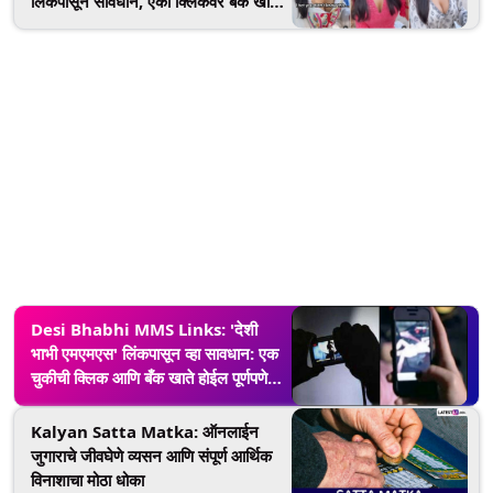
लिंकपासून सावधान, एका क्लिकवर बँक खाते
रिकामे होण्याचा मोठा धोका
Desi Bhabhi MMS Links: 'देशी
भाभी एमएमएस' लिंकपासून व्हा सावधान: एक
चुकीची क्लिक आणि बँक खाते होईल पूर्णपणे
रिकामे
Kalyan Satta Matka: ऑनलाईन
जुगाराचे जीवघेणे व्यसन आणि संपूर्ण आर्थिक
विनाशाचा मोठा धोका