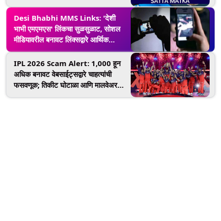
Desi Bhabhi MMS Links: 'देशी
भाभी एमएमएस' लिंकचा सुळसुळाट, सोशल
मीडियावरील बनावट लिंक्सद्वारे आर्थिक
फसवणुकीचे मोठे जाळे
IPL 2026 Scam Alert: 1,000 हून
अधिक बनावट वेबसाईट्सद्वारे चाहत्यांची
फसवणूक; तिकीट घोटाळा आणि मालवेअरचा
धोका