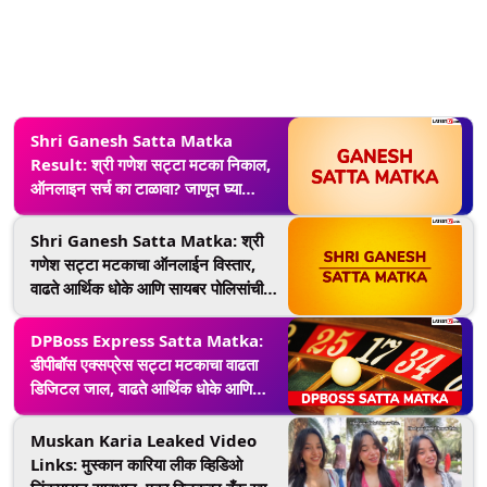
Shri Ganesh Satta Matka
Result: श्री गणेश सट्टा मटका निकाल,
ऑनलाइन सर्च का टाळावा? जाणून घ्या
कायदेशीर आणि सायबर सुरक्षेचे धोके
Shri Ganesh Satta Matka: श्री
गणेश सट्टा मटकाचा ऑनलाईन विस्तार,
वाढते आर्थिक धोके आणि सायबर पोलिसांची
कायदेशीर कारवाई
DPBoss Express Satta Matka:
डीपीबॉस एक्सप्रेस सट्टा मटकाचा वाढता
डिजिटल जाल, वाढते आर्थिक धोके आणि
सायबर पोलिसांची कडक कारवाई
Muskan Karia Leaked Video
Links: मुस्कान कारिया लीक व्हिडिओ