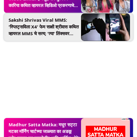
कारिया कथित व्हायरल व्हिडिओ प्रकरणाचे
सत्य; 'त्या' लिंक्सवर क्लिक केल्यास सायबर
गुन्ह्याचा धोका
Sakshi Shrivas Viral MMS:
'स्प्लिट्सविला X4' फेम साक्षी श्रीवास कथित
व्हायरल MMS चे सत्य; 'त्या' लिंक्सवर
क्लिक केल्यास बँक खाते होऊ शकते रिकामे
Madhur Satta Matka: मधुर सट्टा
मटका मॉर्निंग चार्टच्या जाळ्यात का अडकू