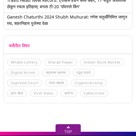
Travis Head New Record: ट्रॅव्हिस हेडने केला कहर, 17 चेंडूत अर्धशतक
ठोकून रचला इतिहास; बनला टी-20 'पॉवरप्ले किंग'
Ganesh Chaturthi 2024 Shubh Muhurat: गणेश चतुर्थीनिमित्त जाणून
घ्या, शहरनिहाय पूजेच्या वेळा
चर्चेतील विषय
Mhada Lottery
Sharad Pawar
Indian Stock Market
Digital Arrest
म्हाडाच्या बातम्या
उद्धव ठाकरे
Supreme Court
नवरा बायको
Cryptocurrency
इतर खेळ
Viral Video
आरोग्य
Cybercrime