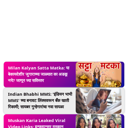
Milan Kalyan Satta Matka: या
बेकायदेशीर जुगाराच्या जाळ्यात का अडकू
नये? जाणून घ्या सविस्तर
Indian Bhabhi MMS: 'इंडियन भाभी
MMS' च्या बनावट लिंक्सवरून बँक खाती
रिकामी; सायबर गुन्हेगारांचा नवा सापळा
Muskan Karia Leaked Viral
Video Links: इन्फ्लुएन्सर मुस्कान