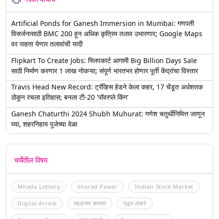
Artificial Ponds for Ganesh Immersion in Mumbai: गणपती
विसर्जनासाठी BMC 200 हून अधिक कृत्रिम तलाव उभारणार; Google Maps
वर पाहता येणार तलावांची यादी
Flipkart To Create Jobs: फ्लिपकार्ट आगामी Big Billion Days Sale
साठी निर्माण करणार 1 लाख नोकऱ्या; संपूर्ण भारतभर होणार पूर्ती केंद्रांचा विस्तार
Travis Head New Record: ट्रॅव्हिस हेडने केला कहर, 17 चेंडूत अर्धशतक
ठोकून रचला इतिहास; बनला टी-20 'पॉवरप्ले किंग'
Ganesh Chaturthi 2024 Shubh Muhurat: गणेश चतुर्थीनिमित्त जाणून
घ्या, शहरनिहाय पूजेच्या वेळा
चर्चेतील विषय
Mhada Lottery
Sharad Pawar
Indian Stock Market
Digital Arrest
म्हाडाच्या बातम्या
उद्धव ठाकरे