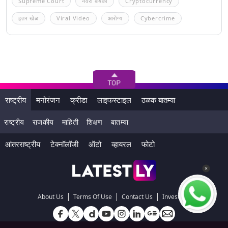
Supreme Court
नवरा बायको
Cryptocurrency
इतर खेळ
Viral Video
आरोग्य
Cybercrime
राष्ट्रीय
मनोरंजन
क्रीडा
लाइफस्टाइल
ठळक बातम्या
राष्ट्रीय
राजकीय
माहिती
शिक्षण
बातम्या
आंतरराष्ट्रीय
टेक्नॉलॉजी
ऑटो
व्हायरल
फोटो
|
|
|
About Us
Terms Of Use
Contact Us
Investors