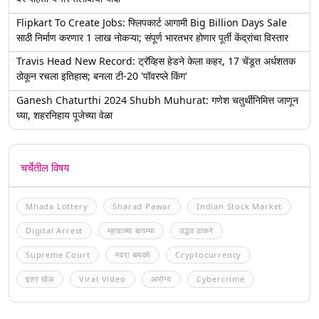
Flipkart To Create Jobs: फ्लिपकार्ट आगामी Big Billion Days Sale
साठी निर्माण करणार 1 लाख नोकऱ्या; संपूर्ण भारतभर होणार पूर्ती केंद्रांचा विस्तार
Travis Head New Record: ट्रॅव्हिस हेडने केला कहर, 17 चेंडूत अर्धशतक
ठोकून रचला इतिहास; बनला टी-20 'पॉवरप्ले किंग'
Ganesh Chaturthi 2024 Shubh Muhurat: गणेश चतुर्थीनिमित्त जाणून
घ्या, शहरनिहाय पूजेच्या वेळा
चर्चेतील विषय
Mhada Lottery
Sharad Pawar
Indian Stock Market
Digital Arrest
म्हाडाच्या बातम्या
उद्धव ठाकरे
Supreme Court
नवरा बायको
Cryptocurrency
इतर खेळ
Viral Video
आरोग्य
Cybercrime