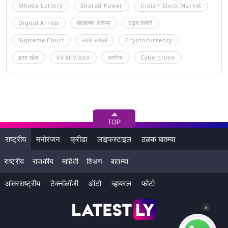
Mhada Lottery
Sharad Pawar
Indian Stock Market
Digital Arrest
म्हाडाच्या बातम्या
उद्धव ठाकरे
Supreme Court
नवरा बायको
Cryptocurrency
इतर खेळ
Viral Video
आरोग्य
Cybercrime
राष्ट्रीय
मनोरंजन
क्रीडा
लाइफस्टाइल
ठळक बातम्या
राष्ट्रीय
राजकीय
माहिती
शिक्षण
बातम्या
आंतरराष्ट्रीय
टेक्नॉलॉजी
ऑटो
व्हायरल
फोटो