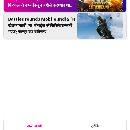
मिळवल्याने कंपनीकडून बक्षिसे करण्यात आली
जाहीर
Battlegrounds Mobile India गेम
खेळण्यासाठी 'या' मोबाईल स्पेसिफिकेशन्सची
गरज; जाणून घ्या सविस्तर
ताजी बातमी
ट्रेंडिंग