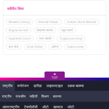
चर्चेतील विषय
Mhada Lottery
Sharad Pawar
Indian Stock Market
Digital Arrest
म्हाडाच्या बातम्या
उद्धव ठाकरे
Supreme Court
नवरा बायको
Cryptocurrency
इतर खेळ
Viral Video
आरोग्य
Cybercrime
राष्ट्रीय
मनोरंजन
क्रीडा
लाइफस्टाइल
ठळक बातम्या
राष्ट्रीय
राजकीय
माहिती
शिक्षण
बातम्या
आंतरराष्ट्रीय
टेक्नॉलॉजी
ऑटो
व्हायरल
फोटो