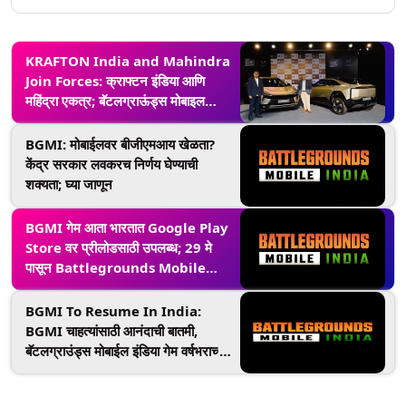
KRAFTON India and Mahindra
Join Forces: क्राफ्टन इंडिया आणि
महिंद्रा एकत्र; बॅटलग्राऊंड्स मोबाइल
इंडियात बीई-7
BGMI: मोबाईलवर बीजीएमआय खेळता?
केंद्र सरकार लवकरच निर्णय घेण्याची
शक्यता; घ्या जाणून
BGMI गेम आता भारतात Google Play
Store वर प्रीलोडसाठी उपलब्ध; 29 मे
पासून Battlegrounds Mobile
India खेळू शकतात
BGMI To Resume In India:
BGMI चाहत्यांसाठी आनंदाची बातमी,
बॅटलग्राउंड्स मोबाईल इंडिया गेम वर्षभराच्या
बंदीनंतर भारतात पुन्हा होणार लॉन्च