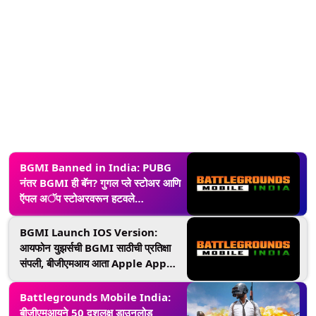
BGMI Banned in India: PUBG
नंतर BGMI ही बॅन? गुगल प्ले स्टोअर आणि
ऍपल अॅप स्टोअरवरून हटवले
बॅटलग्राउंड्स मोबाईल इंडिया
BGMI Launch IOS Version:
आयफोन युझर्सची BGMI साठीची प्रतिक्षा
संपली, बीजीएमआय आता Apple App
Store उपलब्ध
Battlegrounds Mobile India:
बीजीएमआयने 50 दशलक्ष डाउनलोड