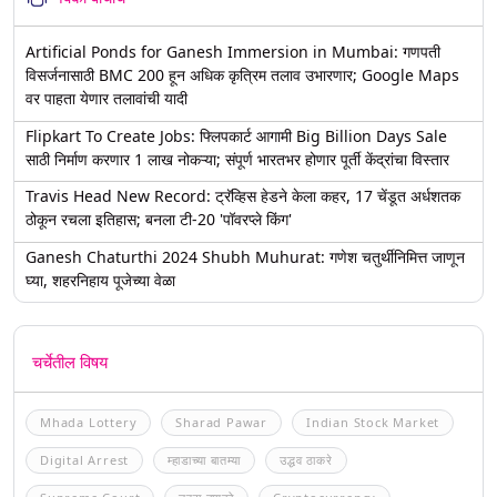
Artificial Ponds for Ganesh Immersion in Mumbai: गणपती
विसर्जनासाठी BMC 200 हून अधिक कृत्रिम तलाव उभारणार; Google Maps
वर पाहता येणार तलावांची यादी
Flipkart To Create Jobs: फ्लिपकार्ट आगामी Big Billion Days Sale
साठी निर्माण करणार 1 लाख नोकऱ्या; संपूर्ण भारतभर होणार पूर्ती केंद्रांचा विस्तार
Travis Head New Record: ट्रॅव्हिस हेडने केला कहर, 17 चेंडूत अर्धशतक
ठोकून रचला इतिहास; बनला टी-20 'पॉवरप्ले किंग'
Ganesh Chaturthi 2024 Shubh Muhurat: गणेश चतुर्थीनिमित्त जाणून
घ्या, शहरनिहाय पूजेच्या वेळा
चर्चेतील विषय
Mhada Lottery
Sharad Pawar
Indian Stock Market
Digital Arrest
म्हाडाच्या बातम्या
उद्धव ठाकरे