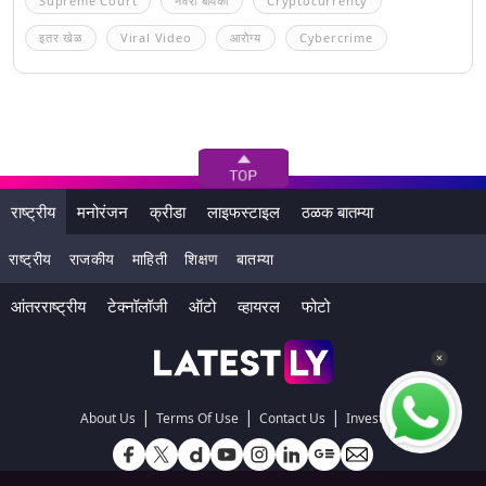
Supreme Court
नवरा बायको
Cryptocurrency
इतर खेळ
Viral Video
आरोग्य
Cybercrime
राष्ट्रीय
मनोरंजन
क्रीडा
लाइफस्टाइल
ठळक बातम्या
राष्ट्रीय
राजकीय
माहिती
शिक्षण
बातम्या
आंतरराष्ट्रीय
टेक्नॉलॉजी
ऑटो
व्हायरल
फोटो
|
|
|
About Us
Terms Of Use
Contact Us
Investors