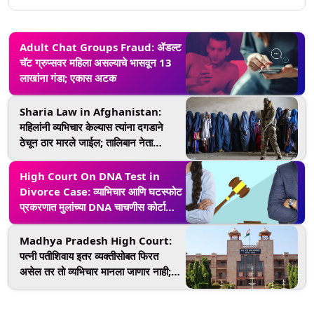
Adult Chat Groups Fraud: ॲडल्ट
चॅट ग्रुप्सवर महिला असल्याचे भासवून 13
लाखांना गंडा; एकास अटक
Sharia Law in Afghanistan:
महिलांनी व्यभिचार केल्यास त्यांना दगडाने
ठेचून ठार मारले जाईल; तालिबान नेता
अखुंदजादाची घोषणा
High Court On DNA Test in
Divorce Case: व्याभिचार आणि घटस्फोट
प्रकरणात मुलांच्या DNA चाचणीस कोर्टाचा
विरोध, हायकोर्टाने नोंदवले निरीक्षण
Madhya Pradesh High Court:
पत्नी पतीशिवाय इतर व्यक्तीसोबत फिरत
असेल तर तो व्यभिचार मानला जाणार नाही;
मध्य प्रदेश उच्च न्यायालयाची महत्त्वपूर्ण
टिप्पणी