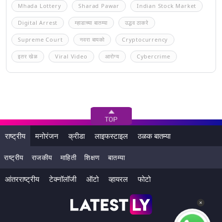
Mhada Lottery
Sharad Pawar
Indian Stock Market
Digital Arrest
म्हाडाच्या बातम्या
उद्धव ठाकरे
Supreme Court
नवरा बायको
Cryptocurrency
इतर खेळ
Viral Video
आरोग्य
Cybercrime
राष्ट्रीय
मनोरंजन
क्रीडा
लाइफस्टाइल
ठळक बातम्या
राष्ट्रीय
राजकीय
माहिती
शिक्षण
बातम्या
आंतरराष्ट्रीय
टेक्नॉलॉजी
ऑटो
व्हायरल
फोटो