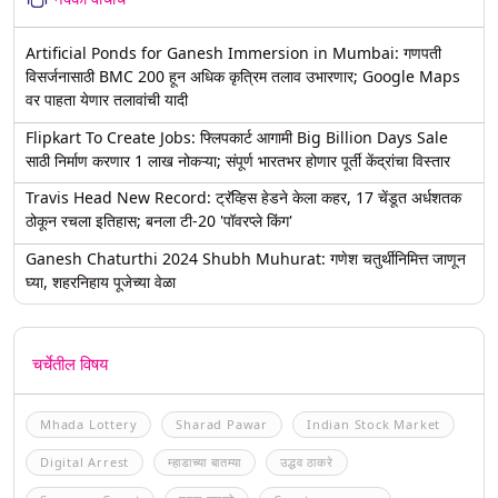
Artificial Ponds for Ganesh Immersion in Mumbai: गणपती
विसर्जनासाठी BMC 200 हून अधिक कृत्रिम तलाव उभारणार; Google Maps
वर पाहता येणार तलावांची यादी
Flipkart To Create Jobs: फ्लिपकार्ट आगामी Big Billion Days Sale
साठी निर्माण करणार 1 लाख नोकऱ्या; संपूर्ण भारतभर होणार पूर्ती केंद्रांचा विस्तार
Travis Head New Record: ट्रॅव्हिस हेडने केला कहर, 17 चेंडूत अर्धशतक
ठोकून रचला इतिहास; बनला टी-20 'पॉवरप्ले किंग'
Ganesh Chaturthi 2024 Shubh Muhurat: गणेश चतुर्थीनिमित्त जाणून
घ्या, शहरनिहाय पूजेच्या वेळा
चर्चेतील विषय
Mhada Lottery
Sharad Pawar
Indian Stock Market
Digital Arrest
म्हाडाच्या बातम्या
उद्धव ठाकरे