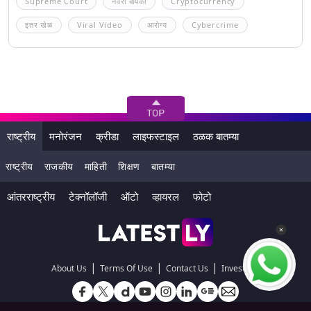
Supreme Court
नवरा बायको
Cryptocurrency
इतर खेळ
Viral Video
आरोग्य
Cybercrime
राष्ट्रीय
मनोरंजन
क्रीडा
लाइफस्टाइल
ठळक बातम्या
राष्ट्रीय
राजकीय
माहिती
शिक्षण
बातम्या
आंतरराष्ट्रीय
टेक्नॉलॉजी
ऑटो
व्हायरल
फोटो
|
|
|
About Us
Terms Of Use
Contact Us
Investors