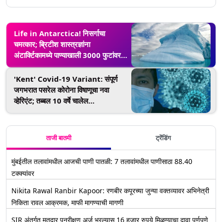
Life in Antarctica! निसर्गाचा
चमत्कार; ब्रिटीश शास्त्रज्ञांना
अंटार्क्टिकामध्ये पाण्याखाली 3000 फुटांवर
अपघाताने सापडले जीव, Watch Video
'Kent' Covid-19 Variant: संपूर्ण
जगभरात पसरेल कोरोना विषाणूचा नवा
व्हेरिएंट; तब्बल 10 वर्षे चालेल
व्हायरसविरुद्धची लढाई- ब्रिटीश शास्त्रज्ञाचा
दावा
ताजी बातमी
ट्रेंडिंग
मुंबईतील तलावांमधील आजची पाणी पातळी: 7 तलावांमधील पाणीसाठा 88.40
टक्क्यांवर
Nikita Rawal Ranbir Kapoor: रणबीर कपूरच्या जुन्या वक्तव्यावर अभिनेत्री
निकिता रावल आक्रमक, माफी मागण्याची मागणी
SIR अंतर्गत मतदार पुनरीक्षण अर्ज भरल्यास 16 हजार रुपये मिळण्याचा दावा पूर्णपणे