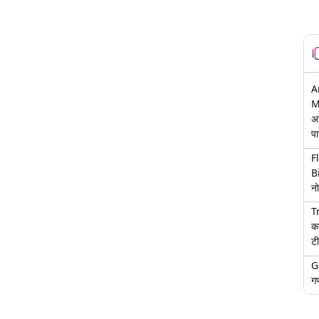
A
M
अ
पा
F
B
नो
T
क
टी
G
गण