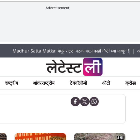
Advertisement
|
dhur Satta Matka: मधूर सट्टा मटका बद्दल काही गोष्टी घ्या जाणून !
अचानक पूराच
राष्ट्रीय
आंतरराष्ट्रीय
टेक्नॉलॉजी
ऑटो
क्रीडा