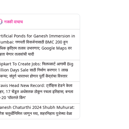
नक्की वाचाच
rtificial Ponds for Ganesh Immersion in
umbai: गणपती विसर्जनासाठी BMC 200 हून
धिक कृत्रिम तलाव उभारणार; Google Maps वर
हता येणार तलावांची यादी
lipkart To Create Jobs: फ्लिपकार्ट आगामी Big
illion Days Sale साठी निर्माण करणार 1 लाख
कऱ्या; संपूर्ण भारतभर होणार पूर्ती केंद्रांचा विस्तार
ravis Head New Record: ट्रॅव्हिस हेडने केला
हर, 17 चेंडूत अर्धशतक ठोकून रचला इतिहास; बनला
-20 'पॉवरप्ले किंग'
anesh Chaturthi 2024 Shubh Muhurat:
ेश चतुर्थीनिमित्त जाणून घ्या, शहरनिहाय पूजेच्या वेळा