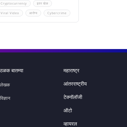
Cryptocurrency
इतर खेळ
Viral Video
आरोग्य
Cybercrime
ठळक बातम्या
महाराष्ट्र
आंतरराष्ट्रीय
लेखक
टेक्नॉलॉजी
विज्ञान
ऑटो
व्हायरल