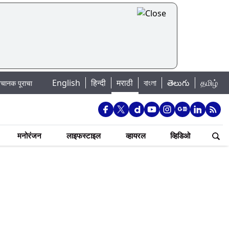
English
हिन्दी
मराठी
বাংলা
తెలుగు
தமிழ்
ा धोका: खडकवासला धरणातून मुठानदी पात्रात विसर्ग सुरु; नागरिकांना नदीपात्रात न उतरण्
मनोरंजन
लाइफस्टाइल
व्हायरल
व्हिडिओ