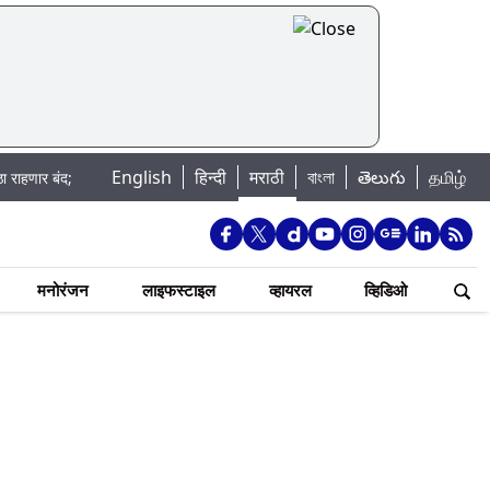
English
|
हिन्दी
मराठी
বাংলা
తెలుగు
தமிழ்
; पहा कुठे असेल पाणी बंद
Madhur Satta Matka: मधूर सट्टा मटका बद्दल काही गोष्
मनोरंजन
लाइफस्टाइल
व्हायरल
व्हिडिओ