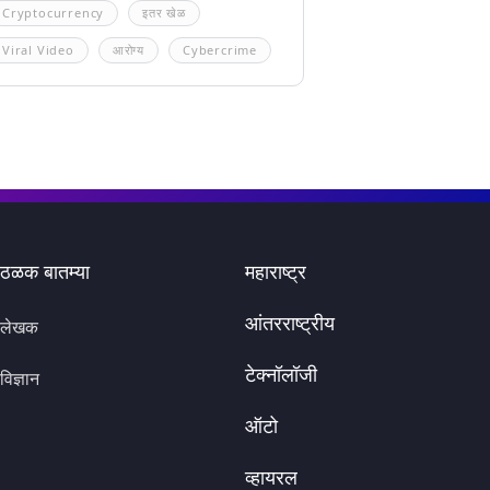
Cryptocurrency
इतर खेळ
Viral Video
आरोग्य
Cybercrime
ठळक बातम्या
महाराष्ट्र
आंतरराष्ट्रीय
लेखक
टेक्नॉलॉजी
विज्ञान
ऑटो
व्हायरल