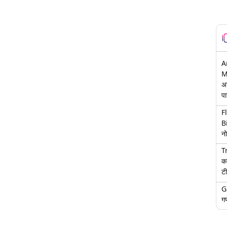
A
M
अ
पा
F
B
नो
T
क
टी
G
गण