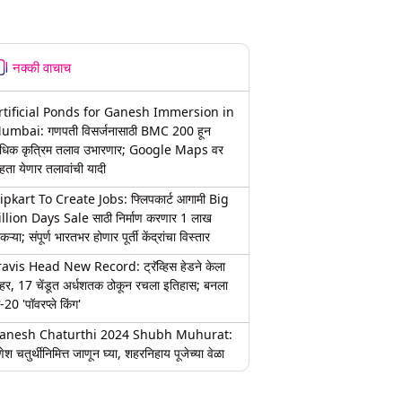
नक्की वाचाच
rtificial Ponds for Ganesh Immersion in
umbai: गणपती विसर्जनासाठी BMC 200 हून
धिक कृत्रिम तलाव उभारणार; Google Maps वर
हता येणार तलावांची यादी
lipkart To Create Jobs: फ्लिपकार्ट आगामी Big
illion Days Sale साठी निर्माण करणार 1 लाख
कऱ्या; संपूर्ण भारतभर होणार पूर्ती केंद्रांचा विस्तार
ravis Head New Record: ट्रॅव्हिस हेडने केला
हर, 17 चेंडूत अर्धशतक ठोकून रचला इतिहास; बनला
-20 'पॉवरप्ले किंग'
anesh Chaturthi 2024 Shubh Muhurat:
ेश चतुर्थीनिमित्त जाणून घ्या, शहरनिहाय पूजेच्या वेळा