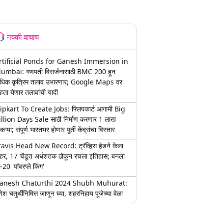
नक्की वाचाच
rtificial Ponds for Ganesh Immersion in
umbai: गणपती विसर्जनासाठी BMC 200 हून
धिक कृत्रिम तलाव उभारणार; Google Maps वर
हता येणार तलावांची यादी
lipkart To Create Jobs: फ्लिपकार्ट आगामी Big
illion Days Sale साठी निर्माण करणार 1 लाख
कऱ्या; संपूर्ण भारतभर होणार पूर्ती केंद्रांचा विस्तार
ravis Head New Record: ट्रॅव्हिस हेडने केला
हर, 17 चेंडूत अर्धशतक ठोकून रचला इतिहास; बनला
-20 'पॉवरप्ले किंग'
anesh Chaturthi 2024 Shubh Muhurat:
ेश चतुर्थीनिमित्त जाणून घ्या, शहरनिहाय पूजेच्या वेळा