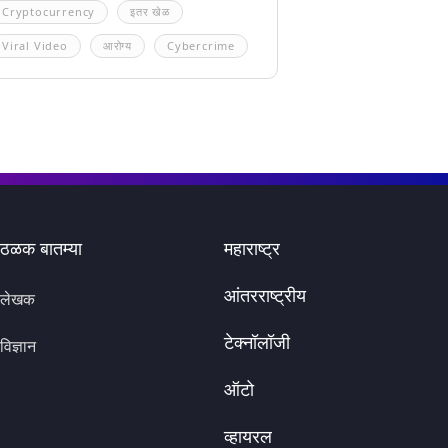
Cryptocurrency
इतर खेळ
Viral Video
आरोग्य
Cybercrime
ठळक बातम्या
महाराष्ट्र
आंतरराष्ट्रीय
लेखक
टेक्नॉलॉजी
विज्ञान
ऑटो
व्हायरल