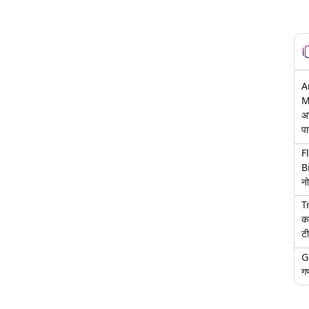
A
M
अ
पा
F
B
नो
T
क
टी
G
गण