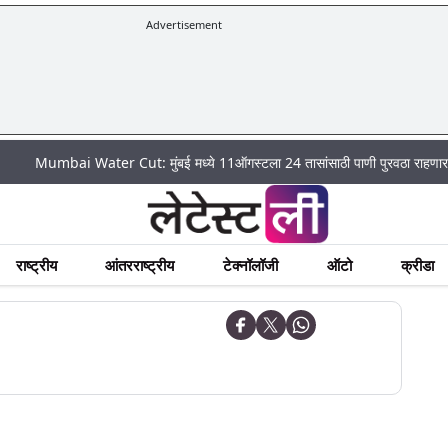
Advertisement
bai Water Cut: मुंबई मध्ये 11ऑगस्टला 24 तासांसाठी पाणी पुरवठा राहणार बंद; पहा कु
राष्ट्रीय
आंतरराष्ट्रीय
टेक्नॉलॉजी
ऑटो
क्रीडा