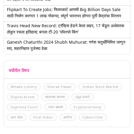
Flipkart To Create Jobs: फ्लिपकार्ट आगामी Big Billion Days Sale
साठी निर्माण करणार 1 लाख नोकऱ्या; संपूर्ण भारतभर होणार पूर्ती केंद्रांचा विस्तार
Travis Head New Record: ट्रॅव्हिस हेडने केला कहर, 17 चेंडूत अर्धशतक
ठोकून रचला इतिहास; बनला टी-20 'पॉवरप्ले किंग'
Ganesh Chaturthi 2024 Shubh Muhurat: गणेश चतुर्थीनिमित्त जाणून
घ्या, शहरनिहाय पूजेच्या वेळा
चर्चेतील विषय
Mhada Lottery
Sharad Pawar
Indian Stock Market
Digital Arrest
म्हाडाच्या बातम्या
उद्धव ठाकरे
Supreme Court
नवरा बायको
Cryptocurrency
इतर खेळ
Viral Video
आरोग्य
Cybercrime