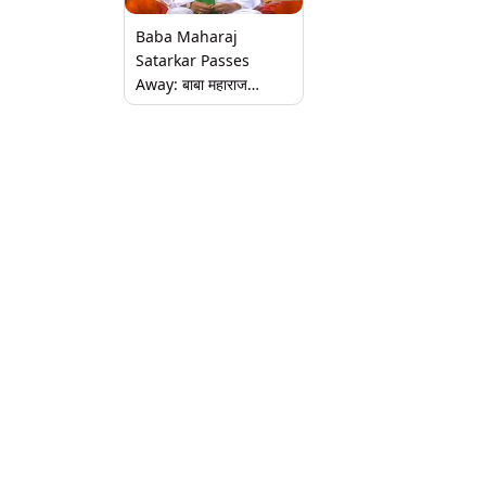
Baba Maharaj
Satarkar Passes
Away: बाबा महाराज
सातारकर यांचे निधन, वयाच्या
89 व्या वर्षी घेतला अखेरचा
श्वास