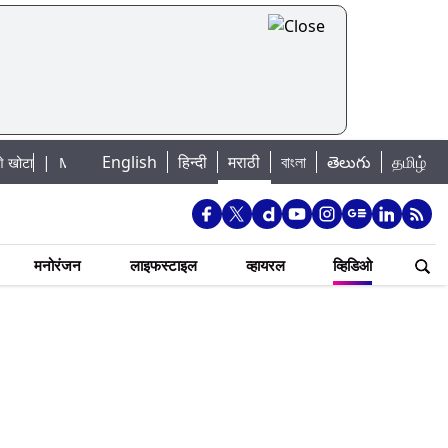
|
English
हिन्दी
मराठी
বাংলা
తెలుగు
தமிழ்
Mumbai Lake Water Levels: मुंबई पाणीपुरवठा अपडेट: शहरातील 7 तलावांमधील जलस
मनोरंजन
लाइफस्टाइल
व्हायरल
व्हिडिओ