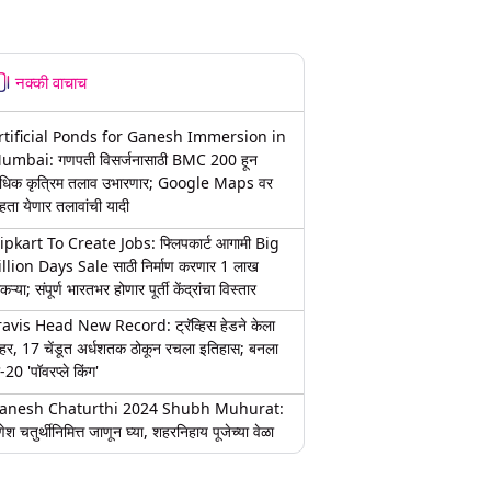
नक्की वाचाच
rtificial Ponds for Ganesh Immersion in
umbai: गणपती विसर्जनासाठी BMC 200 हून
धिक कृत्रिम तलाव उभारणार; Google Maps वर
हता येणार तलावांची यादी
lipkart To Create Jobs: फ्लिपकार्ट आगामी Big
illion Days Sale साठी निर्माण करणार 1 लाख
कऱ्या; संपूर्ण भारतभर होणार पूर्ती केंद्रांचा विस्तार
ravis Head New Record: ट्रॅव्हिस हेडने केला
हर, 17 चेंडूत अर्धशतक ठोकून रचला इतिहास; बनला
-20 'पॉवरप्ले किंग'
anesh Chaturthi 2024 Shubh Muhurat:
ेश चतुर्थीनिमित्त जाणून घ्या, शहरनिहाय पूजेच्या वेळा