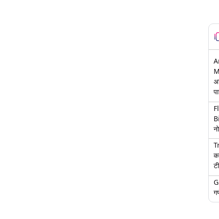
A
M
अ
पा
F
B
नो
T
क
टी
G
गण