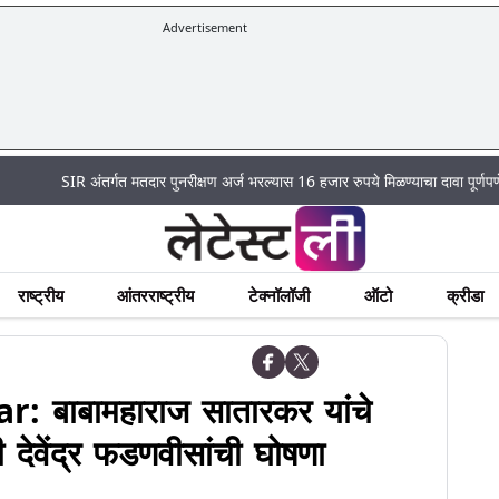
Advertisement
SIR अंतर्गत मतदार पुनरीक्षण अर्ज भरल्यास 16 हजार रुपये मिळण्याचा दावा पूर्णपणे खोटा
राष्ट्रीय
आंतरराष्ट्रीय
टेक्नॉलॉजी
ऑटो
क्रीडा
बाबामहाराज सातारकर यांचे
ी देवेंद्र फडणवीसांची घोषणा