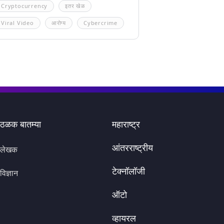
Cryptocurrency
इतर खेळ
Viral Video
आरोग्य
Cybercrime
ठळक बातम्या
महाराष्ट्र
आंतरराष्ट्रीय
लेखक
टेक्नॉलॉजी
विज्ञान
ऑटो
व्हायरल