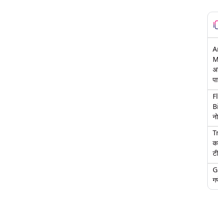
A
M
अ
पा
F
B
नो
T
क
टी
G
गण