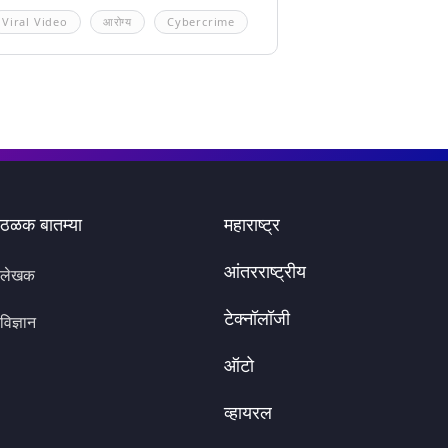
Viral Video
आरोग्य
Cybercrime
ठळक बातम्या
महाराष्ट्र
आंतरराष्ट्रीय
लेखक
टेक्नॉलॉजी
विज्ञान
ऑटो
व्हायरल