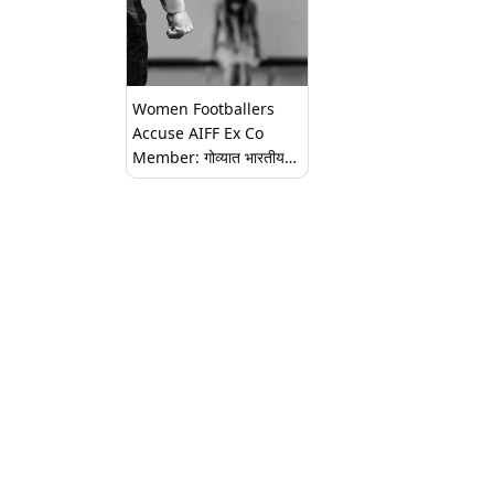
Women Footballers
Accuse AIFF Ex Co
Member: गोव्यात भारतीय
महिला लीगदरम्यान महिला
फुटबॉलपटूंचा शारीरिक
अत्याचार; महासंघाचे सदस्य
दीपक शर्मा यांच्यावर गंभीर आरोप