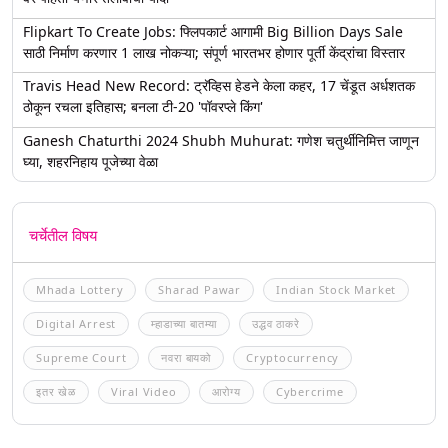
Flipkart To Create Jobs: फ्लिपकार्ट आगामी Big Billion Days Sale
साठी निर्माण करणार 1 लाख नोकऱ्या; संपूर्ण भारतभर होणार पूर्ती केंद्रांचा विस्तार
Travis Head New Record: ट्रॅव्हिस हेडने केला कहर, 17 चेंडूत अर्धशतक
ठोकून रचला इतिहास; बनला टी-20 'पॉवरप्ले किंग'
Ganesh Chaturthi 2024 Shubh Muhurat: गणेश चतुर्थीनिमित्त जाणून
घ्या, शहरनिहाय पूजेच्या वेळा
चर्चेतील विषय
Mhada Lottery
Sharad Pawar
Indian Stock Market
Digital Arrest
म्हाडाच्या बातम्या
उद्धव ठाकरे
Supreme Court
नवरा बायको
Cryptocurrency
इतर खेळ
Viral Video
आरोग्य
Cybercrime