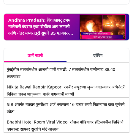
Andhra Pradesh: विशाखापट्टणम
मासेमारी बंदरात एका बोटीला आग लागली
आणि नंतर मध्यरात्री सुमारे 35 फायबर-
यंत्रीकृत नौकांमध्ये पसरली, पाहा व्हिडीओ
ताजी बातमी
ट्रेंडिंग
मुंबईतील तलावांमधील आजची पाणी पातळी: 7 तलावांमधील पाणीसाठा 88.40
टक्क्यांवर
Nikita Rawal Ranbir Kapoor: रणबीर कपूरच्या जुन्या वक्तव्यावर अभिनेत्री
निकिता रावल आक्रमक, माफी मागण्याची मागणी
SIR अंतर्गत मतदार पुनरीक्षण अर्ज भरल्यास 16 हजार रुपये मिळण्याचा दावा पूर्णपणे
खोटा
Bhabhi Hotel Room Viral Video: सोशल मीडियावर हॉटेलमधील व्हिडिओ
व्हायरल; सायबर सुरक्षेचे मोठे आव्हान