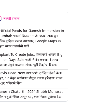
नक्की वाचाच
rtificial Ponds for Ganesh Immersion in
umbai: गणपती विसर्जनासाठी BMC 200 हून
धिक कृत्रिम तलाव उभारणार; Google Maps वर
हता येणार तलावांची यादी
lipkart To Create Jobs: फ्लिपकार्ट आगामी Big
illion Days Sale साठी निर्माण करणार 1 लाख
कऱ्या; संपूर्ण भारतभर होणार पूर्ती केंद्रांचा विस्तार
ravis Head New Record: ट्रॅव्हिस हेडने केला
हर, 17 चेंडूत अर्धशतक ठोकून रचला इतिहास; बनला
-20 'पॉवरप्ले किंग'
anesh Chaturthi 2024 Shubh Muhurat:
ेश चतुर्थीनिमित्त जाणून घ्या, शहरनिहाय पूजेच्या वेळा