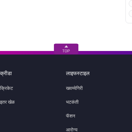
क्रीडा
लाइफस्टाइल
क्रिकेट
खवय्येगिरी
इतर खेळ
भटकंती
फॅशन
आरोग्य