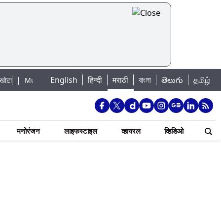
|
English
हिन्दी
मराठी
বাংলা
తెలుగు
தமிழ்
Mumbai Lake Water Levels: मुंबई पाणीपुरवठा अपडेट: शहरातील 7 तलावांमधील जल
मनोरंजन
लाइफस्टाइल
व्हायरल
व्हिडिओ