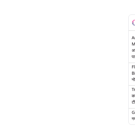
A
M
अ
पा
F
B
नो
T
क
टी
G
गण