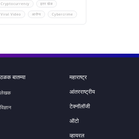
Cryptocurrency
इतर खेळ
Viral Video
आरोग्य
Cybercrime
ठळक बातम्या
महाराष्ट्र
आंतरराष्ट्रीय
लेखक
टेक्नॉलॉजी
विज्ञान
ऑटो
व्हायरल