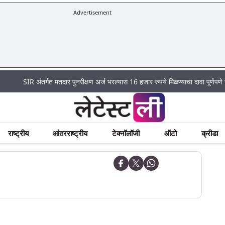
Advertisement
SIR अंतर्गत मतदार पुनरीक्षण अर्ज भरल्यास 16 हजार रुपये मिळण्याचा दावा पूर्णपणे खोटा
राष्ट्रीय
आंतरराष्ट्रीय
टेक्नॉलॉजी
ऑटो
क्रीडा