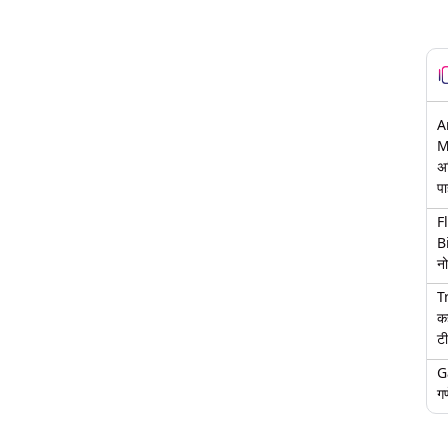
A
M
अ
पा
F
B
नो
T
क
टी
G
गण