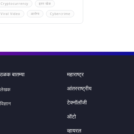
Cryptocurrency
इतर खेळ
Viral Video
आरोग्य
Cybercrime
ठळक बातम्या
महाराष्ट्र
आंतरराष्ट्रीय
लेखक
टेक्नॉलॉजी
विज्ञान
ऑटो
व्हायरल