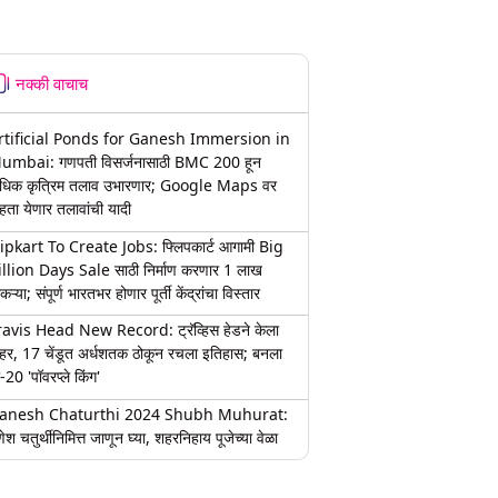
नक्की वाचाच
rtificial Ponds for Ganesh Immersion in
umbai: गणपती विसर्जनासाठी BMC 200 हून
धिक कृत्रिम तलाव उभारणार; Google Maps वर
हता येणार तलावांची यादी
lipkart To Create Jobs: फ्लिपकार्ट आगामी Big
illion Days Sale साठी निर्माण करणार 1 लाख
कऱ्या; संपूर्ण भारतभर होणार पूर्ती केंद्रांचा विस्तार
ravis Head New Record: ट्रॅव्हिस हेडने केला
हर, 17 चेंडूत अर्धशतक ठोकून रचला इतिहास; बनला
-20 'पॉवरप्ले किंग'
anesh Chaturthi 2024 Shubh Muhurat:
ेश चतुर्थीनिमित्त जाणून घ्या, शहरनिहाय पूजेच्या वेळा