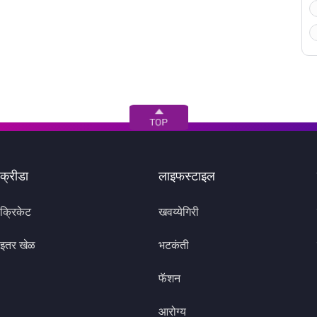
क्रीडा
लाइफस्टाइल
क्रिकेट
खवय्येगिरी
इतर खेळ
भटकंती
फॅशन
आरोग्य