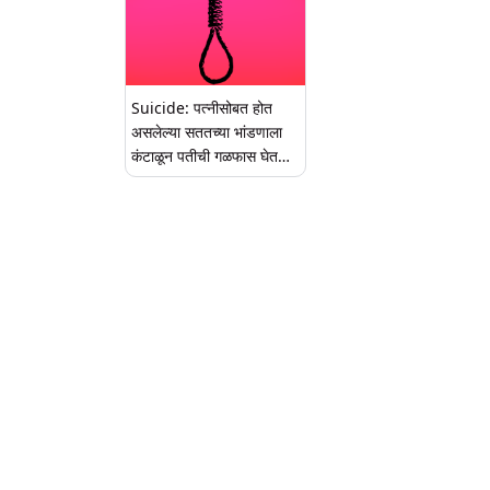
Suicide: पत्नीसोबत होत
असलेल्या सततच्या भांडणाला
कंटाळून पतीची गळफास घेत
आत्महत्या