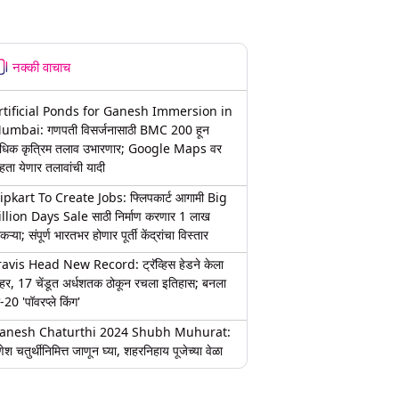
नक्की वाचाच
rtificial Ponds for Ganesh Immersion in
umbai: गणपती विसर्जनासाठी BMC 200 हून
धिक कृत्रिम तलाव उभारणार; Google Maps वर
हता येणार तलावांची यादी
lipkart To Create Jobs: फ्लिपकार्ट आगामी Big
illion Days Sale साठी निर्माण करणार 1 लाख
कऱ्या; संपूर्ण भारतभर होणार पूर्ती केंद्रांचा विस्तार
ravis Head New Record: ट्रॅव्हिस हेडने केला
हर, 17 चेंडूत अर्धशतक ठोकून रचला इतिहास; बनला
-20 'पॉवरप्ले किंग'
anesh Chaturthi 2024 Shubh Muhurat:
ेश चतुर्थीनिमित्त जाणून घ्या, शहरनिहाय पूजेच्या वेळा