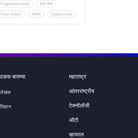
Cryptocurrency
इतर खेळ
Viral Video
आरोग्य
Cybercrime
ठळक बातम्या
महाराष्ट्र
आंतरराष्ट्रीय
लेखक
टेक्नॉलॉजी
विज्ञान
ऑटो
व्हायरल