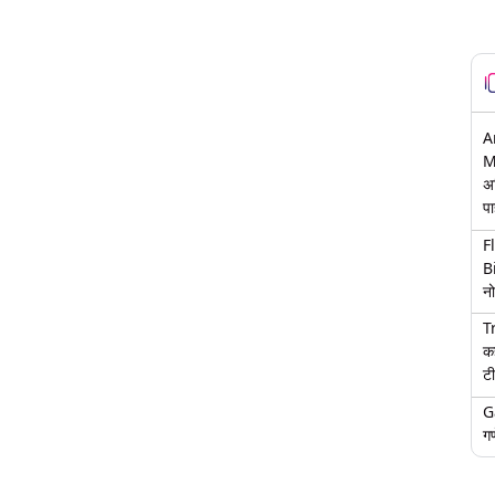
A
M
अ
पा
F
B
नो
T
क
टी
G
गण