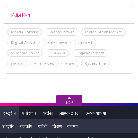
चर्चेतील विषय
Mhada Lottery
Sharad Pawar
Indian Stock Market
Digital Arrest
म्हाडाच्या बातम्या
उद्धव ठाकरे
Supreme Court
नवरा बायको
Cryptocurrency
इतर खेळ
Viral Video
आरोग्य
Cybercrime
राष्ट्रीय
मनोरंजन
क्रीडा
लाइफस्टाइल
ठळक बातम्या
राष्ट्रीय
राजकीय
माहिती
शिक्षण
बातम्या