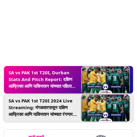
SA vs PAK 1st T20I, Durban
Stats And Pitch Report: दक्षिण
आफ्रिका आणि पाकिस्तान यांच्यात पहिला
टी-20 सामना, येथे जाणून घ्या किंग्समीडची
आकडेवारी, खेळपट्टीचा अहवाल, सर्वाधिक
SA vs PAK 1st T20I 2024 Live
धावा आणि विकेट घेणारे खेळाडू
Streaming: मंगळवारपासून दक्षिण
आफ्रिका आणि पाकिस्तान यांच्यात रंगणार
टी-20 चा थरार! येथे जाणून घ्या भारतात थेट
सामन्याचा आनंद कधी, कुठे आणि कसा घेणार