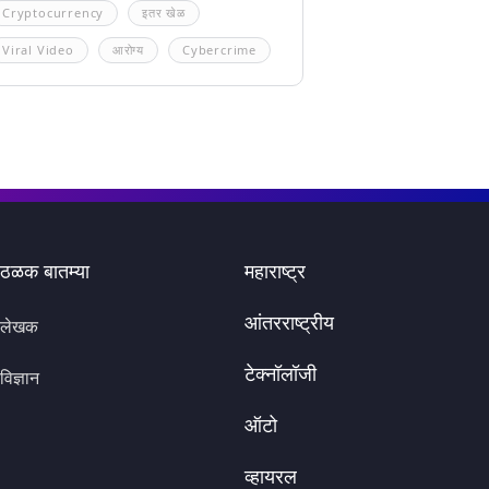
Cryptocurrency
इतर खेळ
Viral Video
आरोग्य
Cybercrime
ठळक बातम्या
महाराष्ट्र
आंतरराष्ट्रीय
लेखक
टेक्नॉलॉजी
विज्ञान
ऑटो
व्हायरल