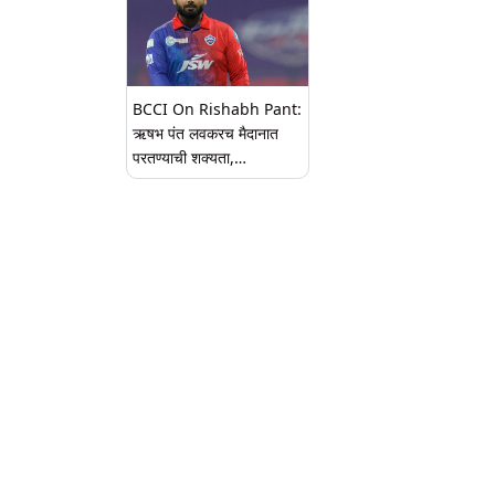
BCCI On Rishabh Pant:
ऋषभ पंत लवकरच मैदानात
परतण्याची शक्यता,
बीसीसीआयची मोठी तयारी