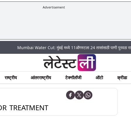
Advertisement
Mumbai Water Cut: मुंबई मध्ये 11ऑगस्टला 24 तासांसाठी पाणी पुरवठा राहणार बंद; पह
राष्ट्रीय
आंतरराष्ट्रीय
टेक्नॉलॉजी
ऑटो
क्रीडा
OR TREATMENT