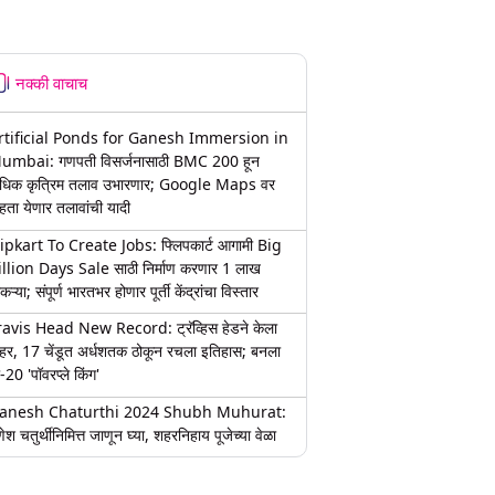
नक्की वाचाच
rtificial Ponds for Ganesh Immersion in
umbai: गणपती विसर्जनासाठी BMC 200 हून
धिक कृत्रिम तलाव उभारणार; Google Maps वर
हता येणार तलावांची यादी
lipkart To Create Jobs: फ्लिपकार्ट आगामी Big
illion Days Sale साठी निर्माण करणार 1 लाख
कऱ्या; संपूर्ण भारतभर होणार पूर्ती केंद्रांचा विस्तार
ravis Head New Record: ट्रॅव्हिस हेडने केला
हर, 17 चेंडूत अर्धशतक ठोकून रचला इतिहास; बनला
-20 'पॉवरप्ले किंग'
anesh Chaturthi 2024 Shubh Muhurat:
ेश चतुर्थीनिमित्त जाणून घ्या, शहरनिहाय पूजेच्या वेळा