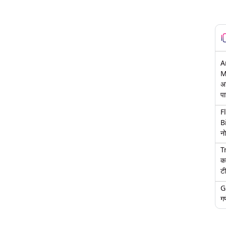
A
M
अ
पा
F
B
नो
T
क
टी
G
गण