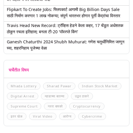
Flipkart To Create Jobs: फ्लिपकार्ट आगामी Big Billion Days Sale
साठी निर्माण करणार 1 लाख नोकऱ्या; संपूर्ण भारतभर होणार पूर्ती केंद्रांचा विस्तार
Travis Head New Record: ट्रॅव्हिस हेडने केला कहर, 17 चेंडूत अर्धशतक
ठोकून रचला इतिहास; बनला टी-20 'पॉवरप्ले किंग'
Ganesh Chaturthi 2024 Shubh Muhurat: गणेश चतुर्थीनिमित्त जाणून
घ्या, शहरनिहाय पूजेच्या वेळा
चर्चेतील विषय
Mhada Lottery
Sharad Pawar
Indian Stock Market
Digital Arrest
म्हाडाच्या बातम्या
उद्धव ठाकरे
Supreme Court
नवरा बायको
Cryptocurrency
इतर खेळ
Viral Video
आरोग्य
Cybercrime