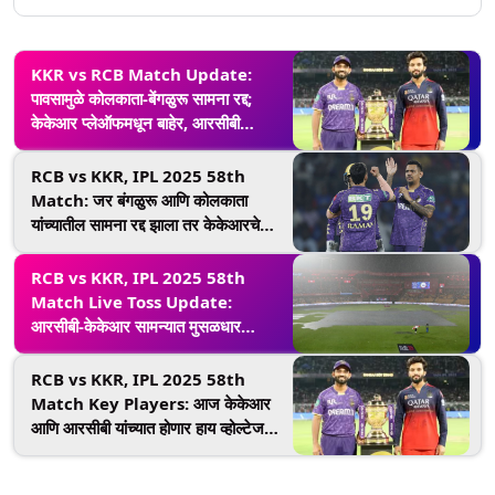
KKR vs RCB Match Update:
पावसामुळे कोलकाता-बेंगळुरू सामना रद्द;
केकेआर प्लेऑफमधून बाहेर, आरसीबी
टेबलमध्ये टॉपवर
RCB vs KKR, IPL 2025 58th
Match: जर बंगळुरू आणि कोलकाता
यांच्यातील सामना रद्द झाला तर केकेआरचे
काय होणार? प्लेऑफसाठी हे आहे समीकरण
RCB vs KKR, IPL 2025 58th
Match Live Toss Update:
आरसीबी-केकेआर सामन्यात मुसळधार
पाऊसाला सुरुवात, नाणेफेकीला उशीर
RCB vs KKR, IPL 2025 58th
Match Key Players: आज केकेआर
आणि आरसीबी यांच्यात होणार हाय व्होल्टेज
सामना, सर्वांच्या नजरा असतील 'या' दिग्गज
खेळाडूंवर