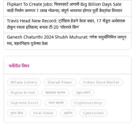
Flipkart To Create Jobs: फ्लिपकार्ट आगामी Big Billion Days Sale
साठी निर्माण करणार 1 लाख नोकऱ्या; संपूर्ण भारतभर होणार पूर्ती केंद्रांचा विस्तार
Travis Head New Record: ट्रॅव्हिस हेडने केला कहर, 17 चेंडूत अर्धशतक
ठोकून रचला इतिहास; बनला टी-20 'पॉवरप्ले किंग'
Ganesh Chaturthi 2024 Shubh Muhurat: गणेश चतुर्थीनिमित्त जाणून
घ्या, शहरनिहाय पूजेच्या वेळा
चर्चेतील विषय
Mhada Lottery
Sharad Pawar
Indian Stock Market
Digital Arrest
म्हाडाच्या बातम्या
उद्धव ठाकरे
Supreme Court
नवरा बायको
Cryptocurrency
इतर खेळ
Viral Video
आरोग्य
Cybercrime