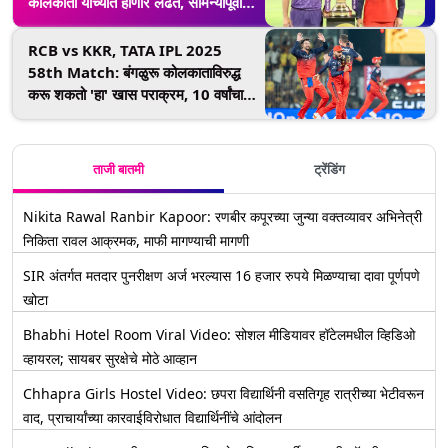
कोलकाता यांच्यात होणार लढत, सामन्यापूर्वी
जाणून घ्या मॅचबद्दल संपूर्ण तपशील
RCB vs KKR, TATA IPL 2025
58th Match: बंगळुरू कोलकाताविरुद्ध
करू शकतो 'हा' खास पराक्रम, 10 वर्षांचा
दुष्काळ संपवण्याच्या करणार प्रयत्न
ताजी बातमी
ट्रेंडिंग
Nikita Rawal Ranbir Kapoor: रणबीर कपूरच्या जुन्या वक्तव्यावर अभिनेत्री
निकिता रावल आक्रमक, माफी मागण्याची मागणी
SIR अंतर्गत मतदार पुनरीक्षण अर्ज भरल्यास 16 हजार रुपये मिळण्याचा दावा पूर्णपणे
खोटा
Bhabhi Hotel Room Viral Video: सोशल मीडियावर हॉटेलमधील व्हिडिओ
व्हायरल; सायबर सुरक्षेचे मोठे आव्हान
Chhapra Girls Hostel Video: छपरा विद्यार्थिनी वसतिगृह रात्रीच्या भेटीवरून
वाद, प्राचार्यांच्या कारवाईविरोधात विद्यार्थिनींचे आंदोलन