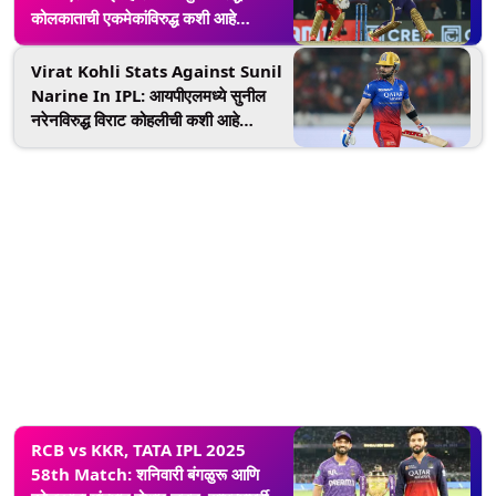
कोलकाताची एकमेकांविरुद्ध कशी आहे
कामगिरी, दोन्ही संघांच्या आकडेवारी एक नजर
Virat Kohli Stats Against Sunil
Narine In IPL: आयपीएलमध्ये सुनील
नरेनविरुद्ध विराट कोहलीची कशी आहे
कामगिरी, आकडेवारी एक नजर
RCB vs KKR, TATA IPL 2025
58th Match: शनिवारी बंगळुरू आणि