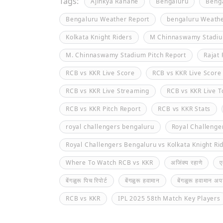
Tags:
Ajinkya Rahane
Bengaluru
Benga
Bengaluru Weather Report
bengaluru Weath
Kolkata Knight Riders
M Chinnaswamy Stadi
M. Chinnaswamy Stadium Pitch Report
Rajat 
RCB vs KKR Live Score
RCB vs KKR Live Score
RCB vs KKR Live Streaming
RCB vs KKR Live 
RCB vs KKR Pitch Report
RCB vs KKR Stats
royal challengers bengaluru
Royal Challenge
Royal Challengers Bengaluru vs Kolkata Knight Rid
Where To Watch RCB vs KKR
अजिंक्य रहाणे
ए
बेंगळुरू पिच रिपोर्ट
बेंगळुरू हवामान
बेंगळुरू हवामान अप
RCB vs KKR
IPL 2025 58th Match Key Players