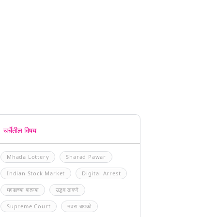
चर्चेतील विषय
Mhada Lottery
Sharad Pawar
Indian Stock Market
Digital Arrest
म्हाडाच्या बातम्या
उद्धव ठाकरे
Supreme Court
नवरा बायको