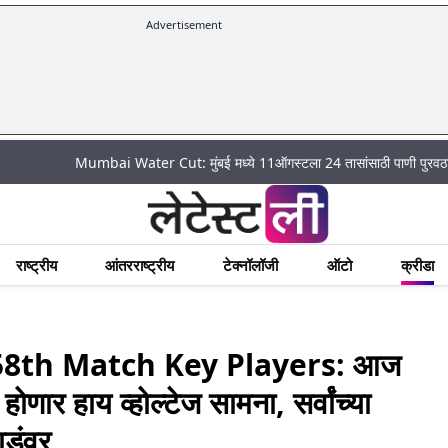
Advertisement
Mumbai Water Cut: मुंबई मध्ये 11ऑगस्टला 24 तासांसाठी पाणी पुरवठा राहणार बंद; प
राष्ट्रीय
आंतरराष्ट्रीय
टेक्नॉलॉजी
ऑटो
क्रीडा
58th Match Key Players: आज
ार हाय व्होल्टेज सामना, सर्वांच्या
डूंवर