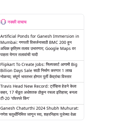
नक्की वाचाच
Artificial Ponds for Ganesh Immersion in
Mumbai: गणपती विसर्जनासाठी BMC 200 हून
अधिक कृत्रिम तलाव उभारणार; Google Maps वर
पाहता येणार तलावांची यादी
Flipkart To Create Jobs: फ्लिपकार्ट आगामी Big
Billion Days Sale साठी निर्माण करणार 1 लाख
नोकऱ्या; संपूर्ण भारतभर होणार पूर्ती केंद्रांचा विस्तार
Travis Head New Record: ट्रॅव्हिस हेडने केला
कहर, 17 चेंडूत अर्धशतक ठोकून रचला इतिहास; बनला
टी-20 'पॉवरप्ले किंग'
Ganesh Chaturthi 2024 Shubh Muhurat:
गणेश चतुर्थीनिमित्त जाणून घ्या, शहरनिहाय पूजेच्या वेळा