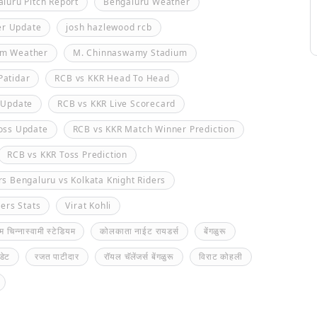
luru Pitch Report
Bengaluru Weather
er Update
josh hazlewood rcb
um Weather
M. Chinnaswamy Stadium
Patidar
RCB vs KKR Head To Head
 Update
RCB vs KKR Live Scorecard
Toss Update
RCB vs KKR Match Winner Prediction
RCB vs KKR Toss Prediction
rs Bengaluru vs Kolkata Knight Riders
ers Stats
Virat Kohli
म चिन्नास्वामी स्टेडियम
कोलकाता नाईट रायडर्स
बेंगळुरू
डेट
रजत पाटीदार
रॉयल चॅलेंजर्स बेंगळुरू
विराट कोहली