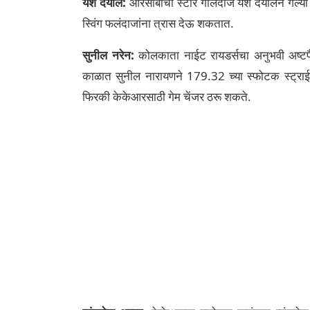
यश दयाल:
आरसीबीचा स्टार गोलंदाज यश दयालने गेल्या 
स्विंग फलंदाजांना त्रास देऊ शकतात.
सुनील नरेन:
कोलकाता नाईट रायडर्सचा अनुभवी अष्टपैल
काळात सुनील नारायणने 179.32 च्या स्फोटक स्ट्रा
फिरकी केकेआरसाठी गेम चेंजर ठरू शकते.