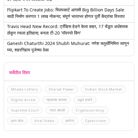
Flipkart To Create Jobs: फ्लिपकार्ट आगामी Big Billion Days Sale
साठी निर्माण करणार 1 लाख नोकऱ्या; संपूर्ण भारतभर होणार पूर्ती केंद्रांचा विस्तार
Travis Head New Record: ट्रॅव्हिस हेडने केला कहर, 17 चेंडूत अर्धशतक
ठोकून रचला इतिहास; बनला टी-20 'पॉवरप्ले किंग'
Ganesh Chaturthi 2024 Shubh Muhurat: गणेश चतुर्थीनिमित्त जाणून
घ्या, शहरनिहाय पूजेच्या वेळा
चर्चेतील विषय
Mhada Lottery
Sharad Pawar
Indian Stock Market
Digital Arrest
म्हाडाच्या बातम्या
उद्धव ठाकरे
Supreme Court
नवरा बायको
Cryptocurrency
इतर खेळ
Viral Video
आरोग्य
Cybercrime