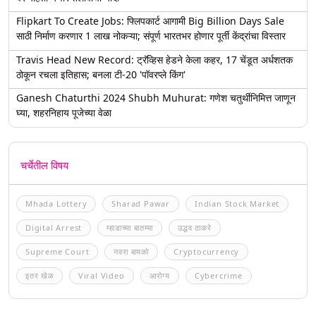
Flipkart To Create Jobs: फ्लिपकार्ट आगामी Big Billion Days Sale
साठी निर्माण करणार 1 लाख नोकऱ्या; संपूर्ण भारतभर होणार पूर्ती केंद्रांचा विस्तार
Travis Head New Record: ट्रॅव्हिस हेडने केला कहर, 17 चेंडूत अर्धशतक
ठोकून रचला इतिहास; बनला टी-20 'पॉवरप्ले किंग'
Ganesh Chaturthi 2024 Shubh Muhurat: गणेश चतुर्थीनिमित्त जाणून
घ्या, शहरनिहाय पूजेच्या वेळा
चर्चेतील विषय
Mhada Lottery
Sharad Pawar
Indian Stock Market
Digital Arrest
म्हाडाच्या बातम्या
उद्धव ठाकरे
Supreme Court
नवरा बायको
Cryptocurrency
इतर खेळ
Viral Video
आरोग्य
Cybercrime