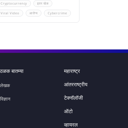
Cryptocurrency
इतर खेळ
Viral Video
आरोग्य
Cybercrime
ठळक बातम्या
महाराष्ट्र
आंतरराष्ट्रीय
लेखक
टेक्नॉलॉजी
विज्ञान
ऑटो
व्हायरल