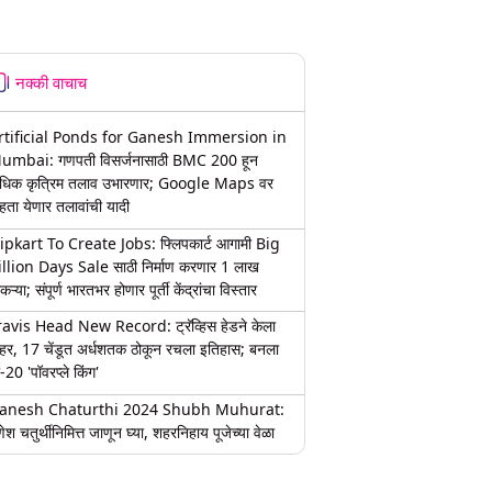
नक्की वाचाच
rtificial Ponds for Ganesh Immersion in
umbai: गणपती विसर्जनासाठी BMC 200 हून
धिक कृत्रिम तलाव उभारणार; Google Maps वर
हता येणार तलावांची यादी
lipkart To Create Jobs: फ्लिपकार्ट आगामी Big
illion Days Sale साठी निर्माण करणार 1 लाख
कऱ्या; संपूर्ण भारतभर होणार पूर्ती केंद्रांचा विस्तार
ravis Head New Record: ट्रॅव्हिस हेडने केला
हर, 17 चेंडूत अर्धशतक ठोकून रचला इतिहास; बनला
-20 'पॉवरप्ले किंग'
anesh Chaturthi 2024 Shubh Muhurat:
ेश चतुर्थीनिमित्त जाणून घ्या, शहरनिहाय पूजेच्या वेळा