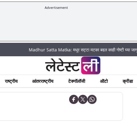
Advertisement
|
Madhur Satta Matka: मधूर सट्टा मटका बद्दल काही गोष्टी घ्या जाणून !
अ
राष्ट्रीय
आंतरराष्ट्रीय
टेक्नॉलॉजी
ऑटो
क्रीडा