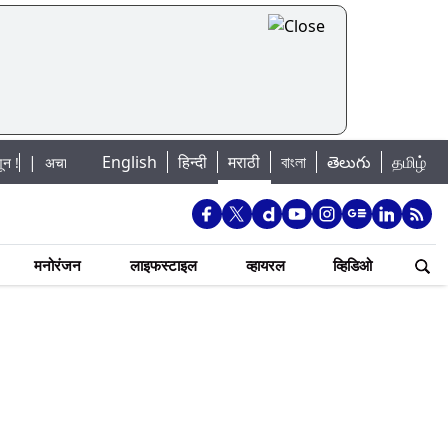
English
हिन्दी
मराठी
বাংলা
తెలుగు
தமிழ்
चानक पूराचा धोका: खडकवासला धरणातून मुठानदी पात्रात विसर्ग सुरु; नागरिकांना नदीपात्र
मनोरंजन
लाइफस्टाइल
व्हायरल
व्हिडिओ