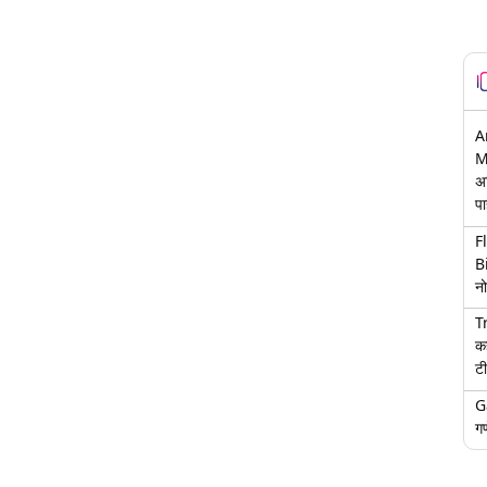
A
M
अ
पा
F
B
नो
T
क
टी
G
गण