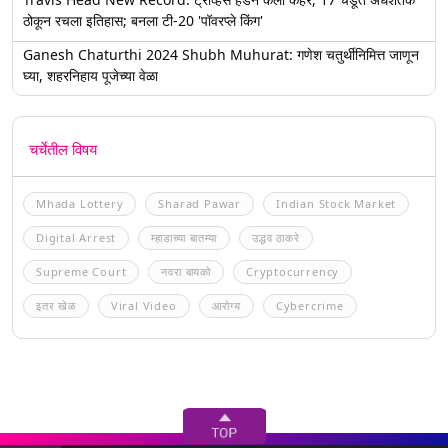
ठोकून रचला इतिहास; बनला टी-20 'पॉवरप्ले किंग'
Ganesh Chaturthi 2024 Shubh Muhurat: गणेश चतुर्थीनिमित्त जाणून
घ्या, शहरनिहाय पूजेच्या वेळा
चर्चेतील विषय
Mhada Lottery
Sharad Pawar
Indian Stock Market
Digital Arrest
म्हाडाच्या बातम्या
उद्धव ठाकरे
Supreme Court
नवरा बायको
Cryptocurrency
इतर खेळ
Viral Video
आरोग्य
Cybercrime