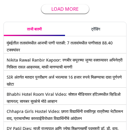
LOAD MORE
ताजी बातमी
ट्रेंडिंग
मुंबईतील तलावांमधील आजची पाणी पातळी: 7 तलावांमधील पाणीसाठा 88.40
टक्क्यांवर
Nikita Rawal Ranbir Kapoor: रणबीर कपूरच्या जुन्या वक्तव्यावर अभिनेत्री
निकिता रावल आक्रमक, माफी मागण्याची मागणी
SIR अंतर्गत मतदार पुनरीक्षण अर्ज भरल्यास 16 हजार रुपये मिळण्याचा दावा पूर्णपणे
खोटा
Bhabhi Hotel Room Viral Video: सोशल मीडियावर हॉटेलमधील व्हिडिओ
व्हायरल; सायबर सुरक्षेचे मोठे आव्हान
Chhapra Girls Hostel Video: छपरा विद्यार्थिनी वसतिगृह रात्रीच्या भेटीवरून
वाद, प्राचार्यांच्या कारवाईविरोधात विद्यार्थिनींचे आंदोलन
DY Patil Dies: माजी राज्यपाल आणि ज्येष्ठ शिक्षणमहर्षी पद्मश्री डॉ. डी. वाय.