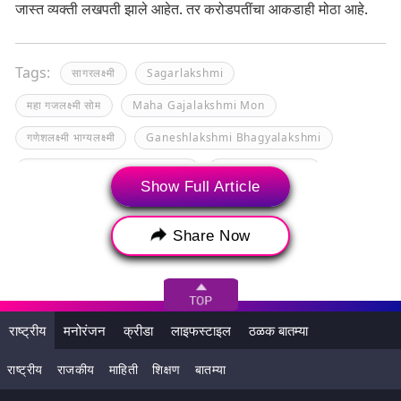
जास्त व्यक्ती लखपती झाले आहेत. तर करोडपतींचा आकडाही मोठा आहे.
Tags:
सागरलक्ष्मी
Sagarlakshmi
महा गजलक्ष्मी सोम
Maha Gajalakshmi Mon
गणेशलक्ष्मी भाग्यलक्ष्मी
Ganeshlakshmi Bhagyalakshmi
Maharashtra Lottery Results
महा सह्याद्री धनलक्ष्मी
Show Full Article
Maha Sahyadri Dhanalakshmi
Maharashtra Lottery
Share Now
राष्ट्रीय
मनोरंजन
क्रीडा
लाइफस्टाइल
ठळक बातम्या
राष्ट्रीय
राजकीय
माहिती
शिक्षण
बातम्या