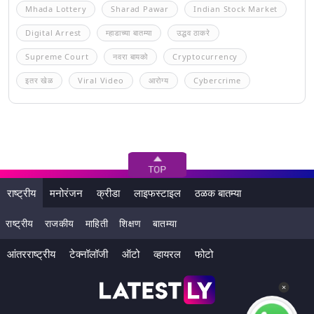
Mhada Lottery
Sharad Pawar
Indian Stock Market
Digital Arrest
म्हाडाच्या बातम्या
उद्धव ठाकरे
Supreme Court
नवरा बायको
Cryptocurrency
इतर खेळ
Viral Video
आरोग्य
Cybercrime
राष्ट्रीय
मनोरंजन
क्रीडा
लाइफस्टाइल
ठळक बातम्या
राष्ट्रीय
राजकीय
माहिती
शिक्षण
बातम्या
आंतरराष्ट्रीय
टेक्नॉलॉजी
ऑटो
व्हायरल
फोटो