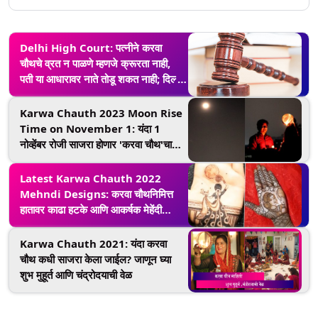
Delhi High Court: पत्नीने करवा
चौथचे व्रत न पाळणे म्हणजे क्रूरता नाही,
पती या आधारावर नाते तोडू शकत नाही; दिल्ली
उच्च न्यायालयाचा निर्वाळा
Karwa Chauth 2023 Moon Rise
Time on November 1: यंदा 1
नोव्हेंबर रोजी साजरा होणार 'करवा चौथ'चा
सण; जाणून घ्या दिल्ली, मुंबई, बंगळुरू,
चंदीगड, कोलकाता आणि इतर भारतीय
Latest Karwa Chauth 2022
शहरांमधील चंद्रोदयाची वेळ
Mehndi Designs: करवा चौथनिमित्त
हातावर काढा हटके आणि आकर्षक मेहेंदी
डिझाईन, पाहा व्हिडीओ
Karwa Chauth 2021: यंदा करवा
चौथ कधी साजरा केला जाईल? जाणून घ्या
शुभ मुहूर्त आणि चंद्रोदयाची वेळ