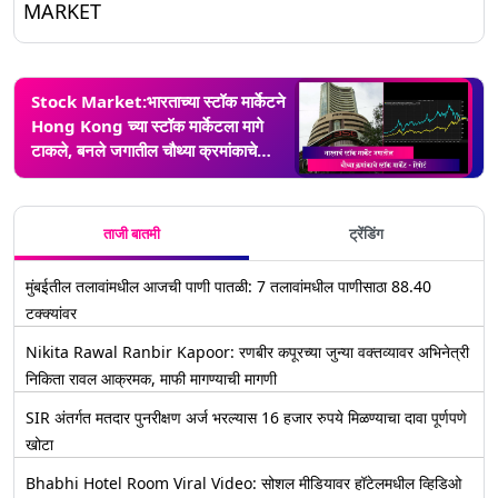
MARKET
Stock Market:भारताच्या स्टॉक मार्केटने
Hong Kong च्या स्टॉक मार्केटला मागे
टाकले, बनले जगातील चौथ्या क्रमांकाचे
स्टॉक मार्केट - रिपोर्ट
ताजी बातमी
ट्रेंडिंग
मुंबईतील तलावांमधील आजची पाणी पातळी: 7 तलावांमधील पाणीसाठा 88.40
टक्क्यांवर
Nikita Rawal Ranbir Kapoor: रणबीर कपूरच्या जुन्या वक्तव्यावर अभिनेत्री
निकिता रावल आक्रमक, माफी मागण्याची मागणी
SIR अंतर्गत मतदार पुनरीक्षण अर्ज भरल्यास 16 हजार रुपये मिळण्याचा दावा पूर्णपणे
खोटा
Bhabhi Hotel Room Viral Video: सोशल मीडियावर हॉटेलमधील व्हिडिओ