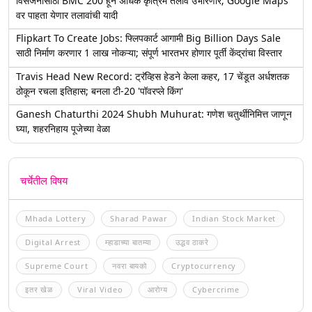
विसर्जनासाठी BMC 200 हून अधिक कृत्रिम तलाव उभारणार; Google Maps
वर पाहता येणार तलावांची यादी
Flipkart To Create Jobs: फ्लिपकार्ट आगामी Big Billion Days Sale
साठी निर्माण करणार 1 लाख नोकऱ्या; संपूर्ण भारतभर होणार पूर्ती केंद्रांचा विस्तार
Travis Head New Record: ट्रॅव्हिस हेडने केला कहर, 17 चेंडूत अर्धशतक
ठोकून रचला इतिहास; बनला टी-20 'पॉवरप्ले किंग'
Ganesh Chaturthi 2024 Shubh Muhurat: गणेश चतुर्थीनिमित्त जाणून
घ्या, शहरनिहाय पूजेच्या वेळा
चर्चेतील विषय
Mhada Lottery
Sharad Pawar
Indian Stock Market
Digital Arrest
म्हाडाच्या बातम्या
उद्धव ठाकरे
Supreme Court
नवरा बायको
Cryptocurrency
इतर खेळ
Viral Video
आरोग्य
Cybercrime