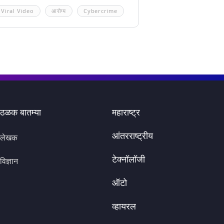
Viral Video
आरोग्य
Cybercrime
ठळक बातम्या
महाराष्ट्र
आंतरराष्ट्रीय
लेखक
टेक्नॉलॉजी
विज्ञान
ऑटो
व्हायरल