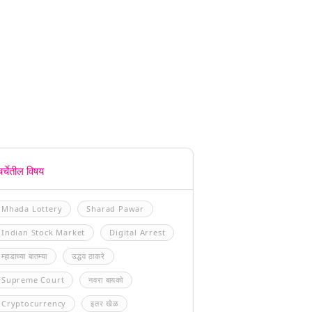
चर्चेतील विषय
Mhada Lottery
Sharad Pawar
Indian Stock Market
Digital Arrest
म्हाडाच्या बातम्या
उद्धव ठाकरे
Supreme Court
नवरा बायको
Cryptocurrency
इतर खेळ