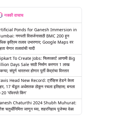
नक्की वाचाच
rtificial Ponds for Ganesh Immersion in
umbai: गणपती विसर्जनासाठी BMC 200 हून
धिक कृत्रिम तलाव उभारणार; Google Maps वर
हता येणार तलावांची यादी
lipkart To Create Jobs: फ्लिपकार्ट आगामी Big
illion Days Sale साठी निर्माण करणार 1 लाख
कऱ्या; संपूर्ण भारतभर होणार पूर्ती केंद्रांचा विस्तार
ravis Head New Record: ट्रॅव्हिस हेडने केला
हर, 17 चेंडूत अर्धशतक ठोकून रचला इतिहास; बनला
-20 'पॉवरप्ले किंग'
anesh Chaturthi 2024 Shubh Muhurat:
ेश चतुर्थीनिमित्त जाणून घ्या, शहरनिहाय पूजेच्या वेळा