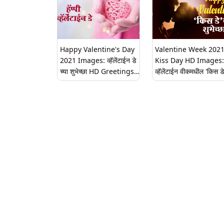
Happy Valentine's Day
Valentine Week 2021
2021 Images: व्हॅलेंटाईन डे
Kiss Day HD Images:
च्या शुभेच्छा HD Greetings,
व्हॅलेंटाईन वीकमधील 'किस ड
WhatsApp Status च्या द्वारे
खास मराठी Greetings,
पाठवून आपल्या प्रिय व्यक्तीस द्या
Wishes, Messages,
अनोखं सरप्राईज!
Whatsapp Status पाठव
व्यक्त करा तुमचे प्रेम