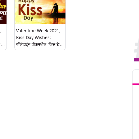
,
Valentine Week 2021,
Kiss Day Wishes:
े'ला
व्हॅलेंटाईन वीकमधील 'किस डे'ला
मराठी Quotes, Greetings,
Images, WhatsApp
ून
Messages, SMS, HD
Tren
Images शेअर करून द्या
रोमँटिक दिवसाच्या शुभेच्छा