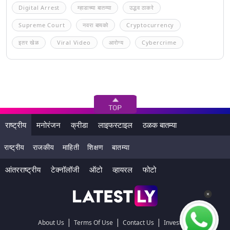
Digital Arrest
म्हाडाच्या बातम्या
उद्धव ठाकरे
Supreme Court
नवरा बायको
Cryptocurrency
इतर खेळ
Viral Video
आरोग्य
Cybercrime
राष्ट्रीय
मनोरंजन
क्रीडा
लाइफस्टाइल
ठळक बातम्या
राष्ट्रीय
राजकीय
माहिती
शिक्षण
बातम्या
आंतरराष्ट्रीय
टेक्नॉलॉजी
ऑटो
व्हायरल
फोटो
|
|
|
About Us
Terms Of Use
Contact Us
Investors