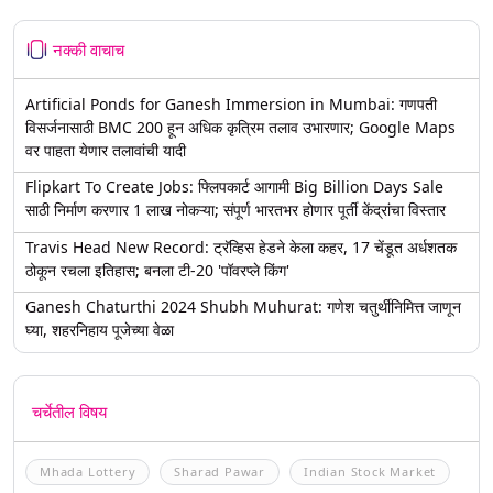
नक्की वाचाच
Artificial Ponds for Ganesh Immersion in Mumbai: गणपती
विसर्जनासाठी BMC 200 हून अधिक कृत्रिम तलाव उभारणार; Google Maps
वर पाहता येणार तलावांची यादी
Flipkart To Create Jobs: फ्लिपकार्ट आगामी Big Billion Days Sale
साठी निर्माण करणार 1 लाख नोकऱ्या; संपूर्ण भारतभर होणार पूर्ती केंद्रांचा विस्तार
Travis Head New Record: ट्रॅव्हिस हेडने केला कहर, 17 चेंडूत अर्धशतक
ठोकून रचला इतिहास; बनला टी-20 'पॉवरप्ले किंग'
Ganesh Chaturthi 2024 Shubh Muhurat: गणेश चतुर्थीनिमित्त जाणून
घ्या, शहरनिहाय पूजेच्या वेळा
चर्चेतील विषय
Mhada Lottery
Sharad Pawar
Indian Stock Market