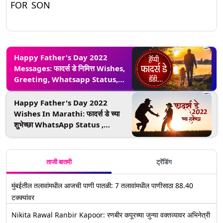
FOR SON
Happy Father's Day 2022
Messages: फादर्स डे निमित्त Wishes,
Greeting, Whatsapp Status,
Images च्या माध्यमातून आपल्या बाबांना द्या
खास मराठी शुभेच्छा!
Happy Father's Day 2022
Wishes In Marathi: फादर्स डे च्या
शुभेच्छा WhatsApp Status ,
Quotes द्वारा शेअर करत खास करा बाबांचा
दिवस!
ताजी बातमी
ट्रेंडिंग
मुंबईतील तलावांमधील आजची पाणी पातळी: 7 तलावांमधील पाणीसाठा 88.40
टक्क्यांवर
Nikita Rawal Ranbir Kapoor: रणबीर कपूरच्या जुन्या वक्तव्यावर अभिनेत्री