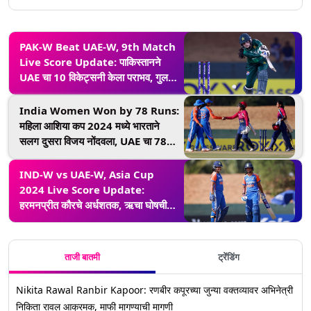
PAK-W Beat UAE-W, 9th Match
Live Score Update: पाकिस्तानने
UAE चा 10 विकेट्सनी केला पराभव, गुल
फिरोजाने खेळली स्फोटक खेळी
India Women Won by 78 Runs:
महिला आशिया कप 2024 मध्ये भारताने
सलग दुसरा विजय नोंदवला, UAE चा 78
धावांनी केला पराभव
IND-W vs UAE-W, Asia Cup
2024 Live Score Update:
हरमनप्रीत कौरचे अर्धशतक, ऋचा घोषची
वादळी खेळी; भारताने यूएईसमोर ठेवले 202
धावांचे लक्ष्य
ताजी बातमी
ट्रेंडिंग
Nikita Rawal Ranbir Kapoor: रणबीर कपूरच्या जुन्या वक्तव्यावर अभिनेत्री
निकिता रावल आक्रमक, माफी मागण्याची मागणी