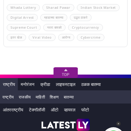
Mhada Lottery
Sharad Pawar
Indian Stock Market
Digital Arrest
म्हाडाच्या बातम्या
उद्धव ठाकरे
Supreme Court
नवरा बायको
Cryptocurrency
इतर खेळ
Viral Video
आरोग्य
Cybercrime
राष्ट्रीय
मनोरंजन
क्रीडा
लाइफस्टाइल
ठळक बातम्या
राष्ट्रीय
राजकीय
माहिती
शिक्षण
बातम्या
आंतरराष्ट्रीय
टेक्नॉलॉजी
ऑटो
व्हायरल
फोटो