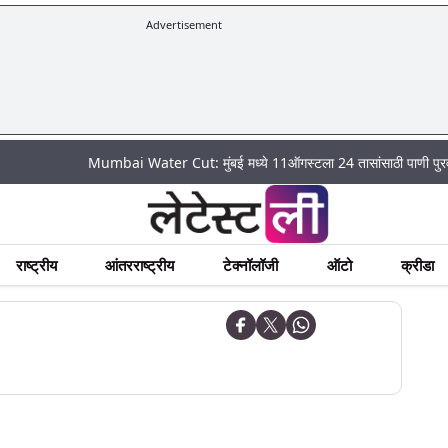
Advertisement
Mumbai Water Cut: मुंबई मध्ये 11ऑगस्टला 24 तासांसाठी पाणी पुरवठा राहणार ब
राष्ट्रीय
आंतरराष्ट्रीय
टेक्नॉलॉजी
ऑटो
क्रीडा