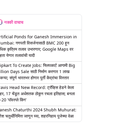
नक्की वाचाच
rtificial Ponds for Ganesh Immersion in
umbai: गणपती विसर्जनासाठी BMC 200 हून
धिक कृत्रिम तलाव उभारणार; Google Maps वर
हता येणार तलावांची यादी
lipkart To Create Jobs: फ्लिपकार्ट आगामी Big
illion Days Sale साठी निर्माण करणार 1 लाख
कऱ्या; संपूर्ण भारतभर होणार पूर्ती केंद्रांचा विस्तार
ravis Head New Record: ट्रॅव्हिस हेडने केला
हर, 17 चेंडूत अर्धशतक ठोकून रचला इतिहास; बनला
-20 'पॉवरप्ले किंग'
anesh Chaturthi 2024 Shubh Muhurat:
ेश चतुर्थीनिमित्त जाणून घ्या, शहरनिहाय पूजेच्या वेळा