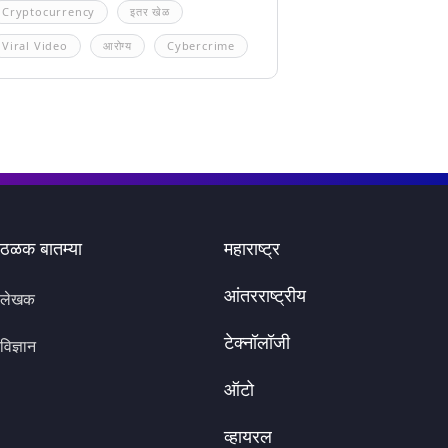
Cryptocurrency
इतर खेळ
Viral Video
आरोग्य
Cybercrime
ठळक बातम्या
महाराष्ट्र
आंतरराष्ट्रीय
लेखक
टेक्नॉलॉजी
विज्ञान
ऑटो
व्हायरल