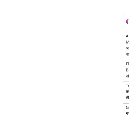
A
M
अ
पा
F
B
नो
T
क
टी
G
गण