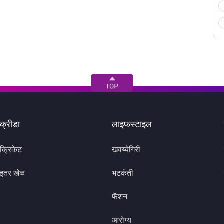
क्रीडा
लाइफस्टाइल
क्रिकेट
खवय्येगिरी
इतर खेळ
भटकंती
फॅशन
आरोग्य