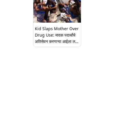
Kid Slaps Mother Over
Drug Use: मादक पदार्थांचे
अतिसेवन करणाऱ्या आईला लहान
मुलाने कंटाळून लगावली
कानशिलात, व्हिडीओ व्हायरल