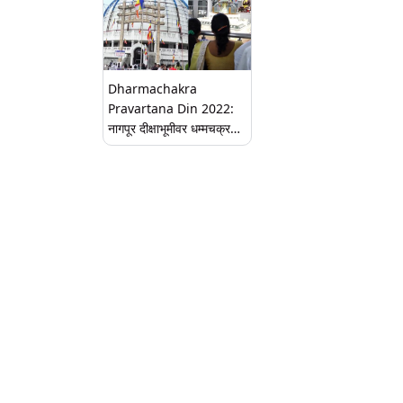
Dharmachakra
Pravartana Din 2022:
नागपूर दीक्षाभूमीवर धम्मचक्र
प्रवर्तन वर्धापन दिनानिमित्त डॉ.
बाबासाहेब आंबेडकर यांना
अभिवादन करण्यासाठी
अनुयायींची गर्दी