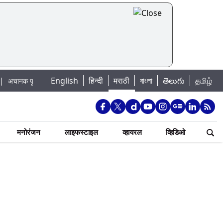
English
हिन्दी
मराठी
বাংলা
తెలుగు
தமிழ்
पूराचा धोका: खडकवासला धरणातून मुठानदी पात्रात विसर्ग सुरु; नागरिकांना नदीपात्रात न 
मनोरंजन
लाइफस्टाइल
व्हायरल
व्हिडिओ