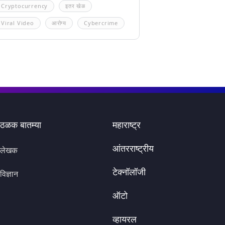
Cryptocurrency
इतर खेळ
Viral Video
आरोग्य
Cybercrime
ठळक बातम्या
महाराष्ट्र
आंतरराष्ट्रीय
लेखक
टेक्नॉलॉजी
विज्ञान
ऑटो
व्हायरल