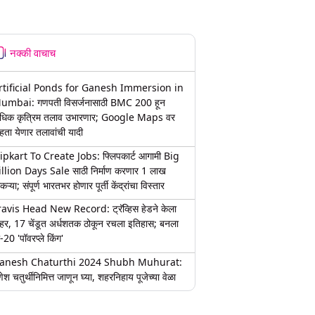
नक्की वाचाच
rtificial Ponds for Ganesh Immersion in
umbai: गणपती विसर्जनासाठी BMC 200 हून
धिक कृत्रिम तलाव उभारणार; Google Maps वर
हता येणार तलावांची यादी
lipkart To Create Jobs: फ्लिपकार्ट आगामी Big
illion Days Sale साठी निर्माण करणार 1 लाख
कऱ्या; संपूर्ण भारतभर होणार पूर्ती केंद्रांचा विस्तार
ravis Head New Record: ट्रॅव्हिस हेडने केला
हर, 17 चेंडूत अर्धशतक ठोकून रचला इतिहास; बनला
-20 'पॉवरप्ले किंग'
anesh Chaturthi 2024 Shubh Muhurat:
ेश चतुर्थीनिमित्त जाणून घ्या, शहरनिहाय पूजेच्या वेळा