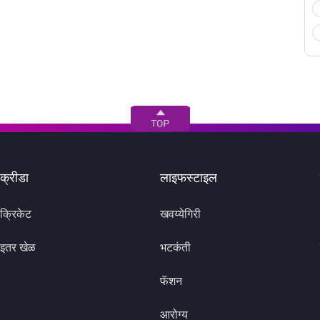
क्रीडा
लाइफस्टाइल
क्रिकेट
खवय्येगिरी
इतर खेळ
भटकंती
फॅशन
आरोग्य