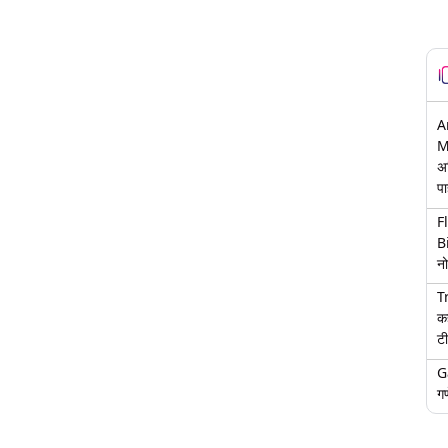
A
M
अ
पा
F
B
नो
T
क
टी
G
गण