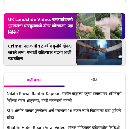
UK Landslide Video: उत्तराखंडमध्ये
भूस्खलन! धारचुलामध्ये डोंगर कोसळला, पहा
व्हिडिओ
Crime: पालकांनी 12 वर्षीय मुलीचे दोनदा
लावले लग्न, गर्भवती राहिल्यावर घटना आली
उघडकिस
ताजी बातमी
ट्रेंडिंग
Nikita Rawal Ranbir Kapoor: रणबीर कपूरच्या जुन्या वक्तव्यावर अभिनेत्री
निकिता रावल आक्रमक, माफी मागण्याची मागणी
SIR अंतर्गत मतदार पुनरीक्षण अर्ज भरल्यास 16 हजार रुपये मिळण्याचा दावा पूर्णपणे
खोटा
Bhabhi Hotel Room Viral Video: सोशल मीडियावर हॉटेलमधील व्हिडिओ