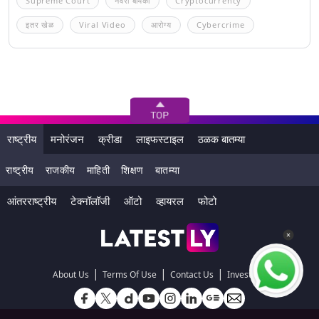
Supreme Court
नवरा बायको
Cryptocurrency
इतर खेळ
Viral Video
आरोग्य
Cybercrime
राष्ट्रीय
मनोरंजन
क्रीडा
लाइफस्टाइल
ठळक बातम्या
राष्ट्रीय
राजकीय
माहिती
शिक्षण
बातम्या
आंतरराष्ट्रीय
टेक्नॉलॉजी
ऑटो
व्हायरल
फोटो
|
|
|
About Us
Terms Of Use
Contact Us
Investors