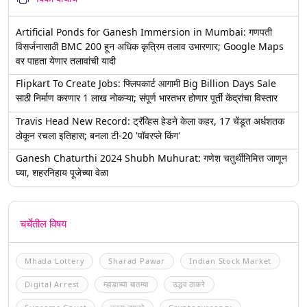
Artificial Ponds for Ganesh Immersion in Mumbai: गणपती
विसर्जनासाठी BMC 200 हून अधिक कृत्रिम तलाव उभारणार; Google Maps
वर पाहता येणार तलावांची यादी
Flipkart To Create Jobs: फ्लिपकार्ट आगामी Big Billion Days Sale
साठी निर्माण करणार 1 लाख नोकऱ्या; संपूर्ण भारतभर होणार पूर्ती केंद्रांचा विस्तार
Travis Head New Record: ट्रॅव्हिस हेडने केला कहर, 17 चेंडूत अर्धशतक
ठोकून रचला इतिहास; बनला टी-20 'पॉवरप्ले किंग'
Ganesh Chaturthi 2024 Shubh Muhurat: गणेश चतुर्थीनिमित्त जाणून
घ्या, शहरनिहाय पूजेच्या वेळा
चर्चेतील विषय
Mhada Lottery
Sharad Pawar
Indian Stock Market
Digital Arrest
म्हाडाच्या बातम्या
उद्धव ठाकरे