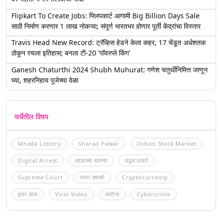
Flipkart To Create Jobs: फ्लिपकार्ट आगामी Big Billion Days Sale
साठी निर्माण करणार 1 लाख नोकऱ्या; संपूर्ण भारतभर होणार पूर्ती केंद्रांचा विस्तार
Travis Head New Record: ट्रॅव्हिस हेडने केला कहर, 17 चेंडूत अर्धशतक
ठोकून रचला इतिहास; बनला टी-20 'पॉवरप्ले किंग'
Ganesh Chaturthi 2024 Shubh Muhurat: गणेश चतुर्थीनिमित्त जाणून
घ्या, शहरनिहाय पूजेच्या वेळा
चर्चेतील विषय
Mhada Lottery
Sharad Pawar
Indian Stock Market
Digital Arrest
म्हाडाच्या बातम्या
उद्धव ठाकरे
Supreme Court
नवरा बायको
Cryptocurrency
इतर खेळ
Viral Video
आरोग्य
Cybercrime