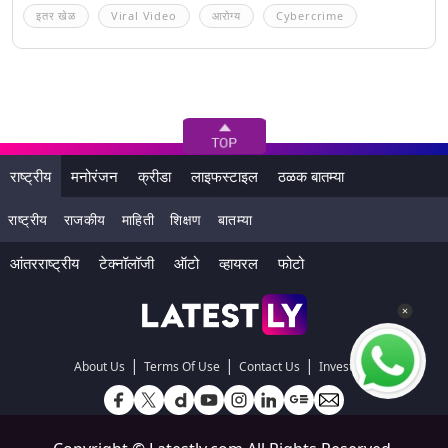
इतर खेळ
Viral Video
आरोग्य
Cybercrime
राष्ट्रीय
मनोरंजन
क्रीडा
लाइफस्टाइल
ठळक बातम्या
राष्ट्रीय
राजकीय
माहिती
शिक्षण
बातम्या
आंतरराष्ट्रीय
टेक्नॉलॉजी
ऑटो
व्हायरल
फोटो
|
|
|
About Us
Terms Of Use
Contact Us
Investors