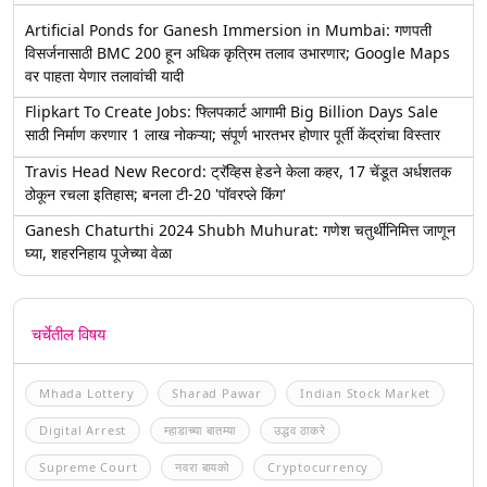
Artificial Ponds for Ganesh Immersion in Mumbai: गणपती
विसर्जनासाठी BMC 200 हून अधिक कृत्रिम तलाव उभारणार; Google Maps
वर पाहता येणार तलावांची यादी
Flipkart To Create Jobs: फ्लिपकार्ट आगामी Big Billion Days Sale
साठी निर्माण करणार 1 लाख नोकऱ्या; संपूर्ण भारतभर होणार पूर्ती केंद्रांचा विस्तार
Travis Head New Record: ट्रॅव्हिस हेडने केला कहर, 17 चेंडूत अर्धशतक
ठोकून रचला इतिहास; बनला टी-20 'पॉवरप्ले किंग'
Ganesh Chaturthi 2024 Shubh Muhurat: गणेश चतुर्थीनिमित्त जाणून
घ्या, शहरनिहाय पूजेच्या वेळा
चर्चेतील विषय
Mhada Lottery
Sharad Pawar
Indian Stock Market
Digital Arrest
म्हाडाच्या बातम्या
उद्धव ठाकरे
Supreme Court
नवरा बायको
Cryptocurrency