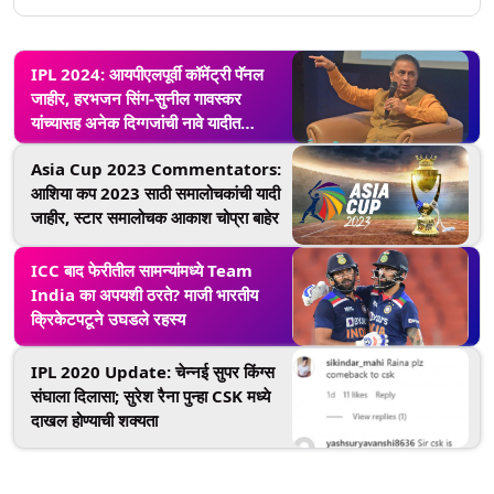
IPL 2024: आयपीएलपूर्वी कॉमेंट्री पॅनल
जाहीर, हरभजन सिंग-सुनील गावस्कर
यांच्यासह अनेक दिग्गजांची नावे यादीत
समाविष्ट
Asia Cup 2023 Commentators:
आशिया कप 2023 साठी समालोचकांची यादी
जाहीर, स्टार समालोचक आकाश चोप्रा बाहेर
ICC बाद फेरीतील सामन्यांमध्ये Team
India का अपयशी ठरते? माजी भारतीय
क्रिकेटपटूने उघडले रहस्य
IPL 2020 Update: चेन्नई सुपर किंग्स
संघाला दिलासा; सुरेश रैना पुन्हा CSK मध्ये
दाखल होण्याची शक्यता