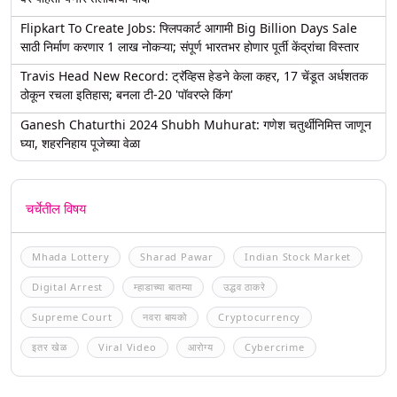
Flipkart To Create Jobs: फ्लिपकार्ट आगामी Big Billion Days Sale
साठी निर्माण करणार 1 लाख नोकऱ्या; संपूर्ण भारतभर होणार पूर्ती केंद्रांचा विस्तार
Travis Head New Record: ट्रॅव्हिस हेडने केला कहर, 17 चेंडूत अर्धशतक
ठोकून रचला इतिहास; बनला टी-20 'पॉवरप्ले किंग'
Ganesh Chaturthi 2024 Shubh Muhurat: गणेश चतुर्थीनिमित्त जाणून
घ्या, शहरनिहाय पूजेच्या वेळा
चर्चेतील विषय
Mhada Lottery
Sharad Pawar
Indian Stock Market
Digital Arrest
म्हाडाच्या बातम्या
उद्धव ठाकरे
Supreme Court
नवरा बायको
Cryptocurrency
इतर खेळ
Viral Video
आरोग्य
Cybercrime