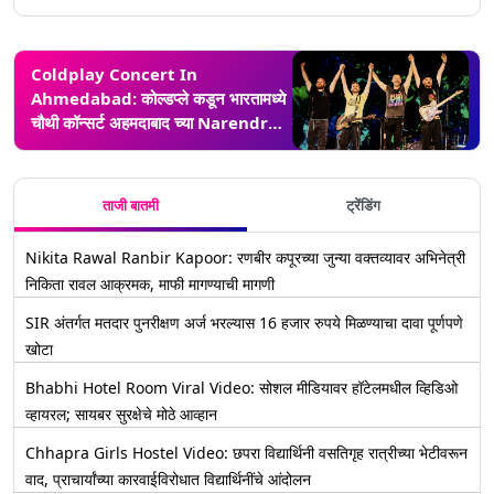
Coldplay Concert In
Ahmedabad: कोल्डप्ले कडून भारतामध्ये
चौथी कॉन्सर्ट अहमदाबाद च्या Narendra
Modi Stadium वर; तिकीट विक्री 16
नोव्हेंबर पासून
ताजी बातमी
ट्रेंडिंग
Nikita Rawal Ranbir Kapoor: रणबीर कपूरच्या जुन्या वक्तव्यावर अभिनेत्री
निकिता रावल आक्रमक, माफी मागण्याची मागणी
SIR अंतर्गत मतदार पुनरीक्षण अर्ज भरल्यास 16 हजार रुपये मिळण्याचा दावा पूर्णपणे
खोटा
Bhabhi Hotel Room Viral Video: सोशल मीडियावर हॉटेलमधील व्हिडिओ
व्हायरल; सायबर सुरक्षेचे मोठे आव्हान
Chhapra Girls Hostel Video: छपरा विद्यार्थिनी वसतिगृह रात्रीच्या भेटीवरून
वाद, प्राचार्यांच्या कारवाईविरोधात विद्यार्थिनींचे आंदोलन