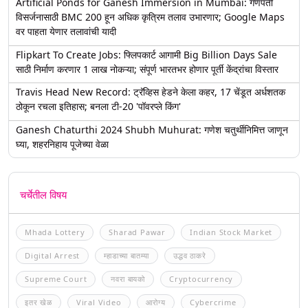
Artificial Ponds for Ganesh Immersion in Mumbai: गणपती
विसर्जनासाठी BMC 200 हून अधिक कृत्रिम तलाव उभारणार; Google Maps
वर पाहता येणार तलावांची यादी
Flipkart To Create Jobs: फ्लिपकार्ट आगामी Big Billion Days Sale
साठी निर्माण करणार 1 लाख नोकऱ्या; संपूर्ण भारतभर होणार पूर्ती केंद्रांचा विस्तार
Travis Head New Record: ट्रॅव्हिस हेडने केला कहर, 17 चेंडूत अर्धशतक
ठोकून रचला इतिहास; बनला टी-20 'पॉवरप्ले किंग'
Ganesh Chaturthi 2024 Shubh Muhurat: गणेश चतुर्थीनिमित्त जाणून
घ्या, शहरनिहाय पूजेच्या वेळा
चर्चेतील विषय
Mhada Lottery
Sharad Pawar
Indian Stock Market
Digital Arrest
म्हाडाच्या बातम्या
उद्धव ठाकरे
Supreme Court
नवरा बायको
Cryptocurrency
इतर खेळ
Viral Video
आरोग्य
Cybercrime