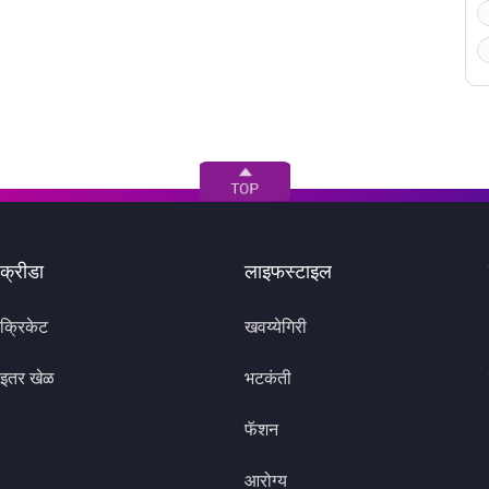
क्रीडा
लाइफस्टाइल
क्रिकेट
खवय्येगिरी
इतर खेळ
भटकंती
फॅशन
आरोग्य