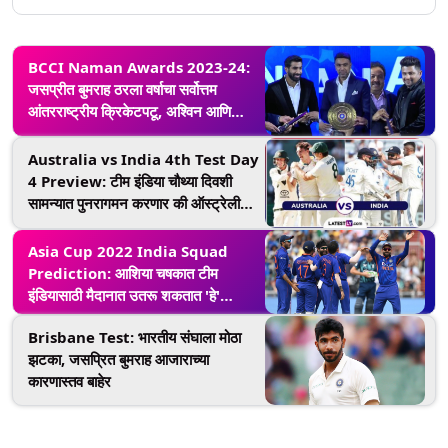
BCCI Naman Awards 2023-24:
जसप्रीत बुमराह ठरला वर्षाचा सर्वोत्तम
आंतरराष्ट्रीय क्रिकेटपटू, अश्विन आणि
सरफराजला मिळाला खास पुरस्कार
Australia vs India 4th Test Day
4 Preview: टीम इंडिया चौथ्या दिवशी
सामन्यात पुनरागमन करणार की ऑस्ट्रेलीयन
गोलंदाज मोठा पलटवार करणार? खेळपट्टी
अहवाल, मिनी लढाई आणि लाइव्ह स्ट्रीमिंगसह
Asia Cup 2022 India Squad
सर्व माहिती जाणून घ्या
Prediction: आशिया चषकात टीम
इंडियासाठी मैदानात उतरू शकतात 'हे'
खेळाडू, रोहित-विराटसोबत 'या' फलंदाजांची
Brisbane Test: भारतीय संघाला मोठा
होवू शकते निवड
झटका, जसप्रित बुमराह आजाराच्या
कारणास्तव बाहेर