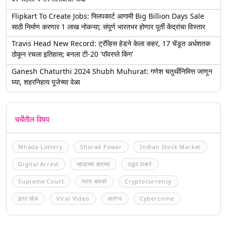
Flipkart To Create Jobs: फ्लिपकार्ट आगामी Big Billion Days Sale
साठी निर्माण करणार 1 लाख नोकऱ्या; संपूर्ण भारतभर होणार पूर्ती केंद्रांचा विस्तार
Travis Head New Record: ट्रॅव्हिस हेडने केला कहर, 17 चेंडूत अर्धशतक
ठोकून रचला इतिहास; बनला टी-20 'पॉवरप्ले किंग'
Ganesh Chaturthi 2024 Shubh Muhurat: गणेश चतुर्थीनिमित्त जाणून
घ्या, शहरनिहाय पूजेच्या वेळा
चर्चेतील विषय
Mhada Lottery
Sharad Pawar
Indian Stock Market
Digital Arrest
म्हाडाच्या बातम्या
उद्धव ठाकरे
Supreme Court
नवरा बायको
Cryptocurrency
इतर खेळ
Viral Video
आरोग्य
Cybercrime