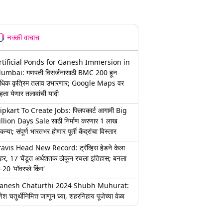
नक्की वाचाच
rtificial Ponds for Ganesh Immersion in
umbai: गणपती विसर्जनासाठी BMC 200 हून
धिक कृत्रिम तलाव उभारणार; Google Maps वर
हता येणार तलावांची यादी
lipkart To Create Jobs: फ्लिपकार्ट आगामी Big
illion Days Sale साठी निर्माण करणार 1 लाख
कऱ्या; संपूर्ण भारतभर होणार पूर्ती केंद्रांचा विस्तार
ravis Head New Record: ट्रॅव्हिस हेडने केला
हर, 17 चेंडूत अर्धशतक ठोकून रचला इतिहास; बनला
-20 'पॉवरप्ले किंग'
anesh Chaturthi 2024 Shubh Muhurat:
ेश चतुर्थीनिमित्त जाणून घ्या, शहरनिहाय पूजेच्या वेळा