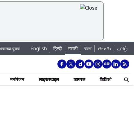
English
हिन्दी
मराठी
বাংলা
తెలుగు
தமிழ்
चा धोका: खडकवासला धरणातून मुठानदी पात्रात विसर्ग सुरु; नागरिकांना नदीपात्रात न उतरण
मनोरंजन
लाइफस्टाइल
व्हायरल
व्हिडिओ