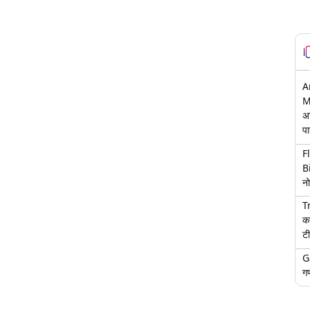
A
M
अ
पा
F
B
नो
T
क
टी
G
गण