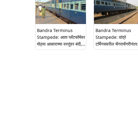
Bandra Terminus
Bandra Terminus
Stampede: आता प्लॅटफॉर्मवर
Stampede: वांद्रे
मोठ्या आकाराच्या वस्तूंवर बंदी,
टर्मिनसवरील चेंगराचेंगरीनंतर
ट्रेनमधील सामानावर वजनाची
पश्चिम रेल्वेचा मोठा निर्णय;
मर्यादा; वांद्रे टर्मिनस
प्रवाशांच्या गर्दीचा सामना
चेंगराचेंगरीनंतर पश्चिम रेल्वेचा
करण्यासाठी सुरु केल्या अनार
मोठा निर्णय
फेस्टिव्हल स्पेशल ट्रेन्स