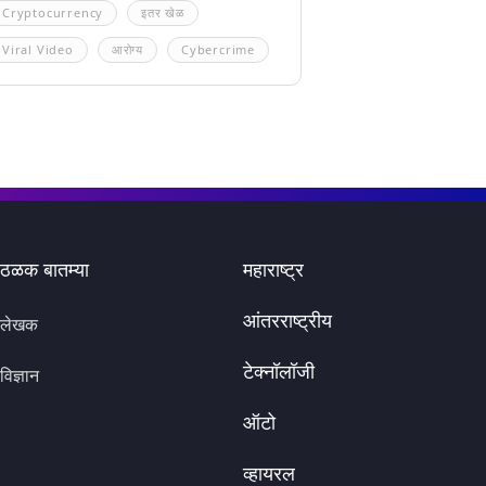
Cryptocurrency
इतर खेळ
Viral Video
आरोग्य
Cybercrime
ठळक बातम्या
महाराष्ट्र
आंतरराष्ट्रीय
लेखक
टेक्नॉलॉजी
विज्ञान
ऑटो
व्हायरल