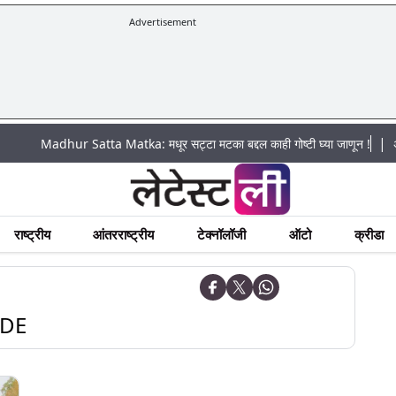
Advertisement
|
adhur Satta Matka: मधूर सट्टा मटका बद्दल काही गोष्टी घ्या जाणून !
अचानक पूरा
राष्ट्रीय
आंतरराष्ट्रीय
टेक्नॉलॉजी
ऑटो
क्रीडा
EDE