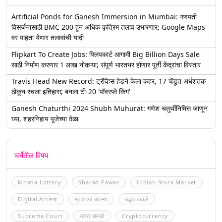
Artificial Ponds for Ganesh Immersion in Mumbai: गणपती
विसर्जनासाठी BMC 200 हून अधिक कृत्रिम तलाव उभारणार; Google Maps
वर पाहता येणार तलावांची यादी
Flipkart To Create Jobs: फ्लिपकार्ट आगामी Big Billion Days Sale
साठी निर्माण करणार 1 लाख नोकऱ्या; संपूर्ण भारतभर होणार पूर्ती केंद्रांचा विस्तार
Travis Head New Record: ट्रॅव्हिस हेडने केला कहर, 17 चेंडूत अर्धशतक
ठोकून रचला इतिहास; बनला टी-20 'पॉवरप्ले किंग'
Ganesh Chaturthi 2024 Shubh Muhurat: गणेश चतुर्थीनिमित्त जाणून
घ्या, शहरनिहाय पूजेच्या वेळा
चर्चेतील विषय
Mhada Lottery
Sharad Pawar
Indian Stock Market
Digital Arrest
म्हाडाच्या बातम्या
उद्धव ठाकरे
Supreme Court
नवरा बायको
Cryptocurrency