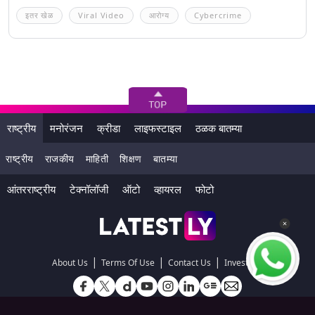
इतर खेळ
Viral Video
आरोग्य
Cybercrime
राष्ट्रीय
मनोरंजन
क्रीडा
लाइफस्टाइल
ठळक बातम्या
राष्ट्रीय
राजकीय
माहिती
शिक्षण
बातम्या
आंतरराष्ट्रीय
टेक्नॉलॉजी
ऑटो
व्हायरल
फोटो
|
|
|
About Us
Terms Of Use
Contact Us
Investors