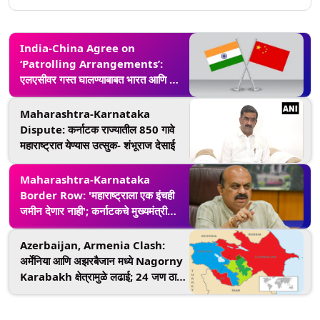
India-China Agree on
‘Patrolling Arrangements’:
एलएसीवर गस्त घालण्याबाबत भारत आणि चीन
यांच्यात तब्बत 4 वर्षानंतर करार; सीमा वाद
संपण्याची शक्यता
Maharashtra-Karnataka
Dispute: कर्नाटक राज्यातील 850 गावे
महाराष्ट्रात येण्यास उत्सुक- शंभूराज देसाई
Maharashtra-Karnataka
Border Row: 'महाराष्ट्राला एक इंचही
जमीन देणार नाही'; कर्नाटकचे मुख्यमंत्री
Basavaraj Bommai यांनी स्पष्ट केली
भूमिका
Azerbaijan, Armenia Clash:
अर्मेनिया आणि अझरबैजान मध्ये Nagorny
Karabakh क्षेत्रामुळे लढाई; 24 जण ठार,
100 पेक्षा अधिक जखमी, जाणून नक्की काय
आहे वाद