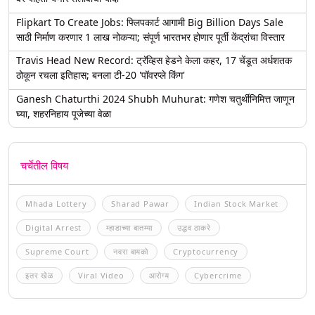
Flipkart To Create Jobs: फ्लिपकार्ट आगामी Big Billion Days Sale
साठी निर्माण करणार 1 लाख नोकऱ्या; संपूर्ण भारतभर होणार पूर्ती केंद्रांचा विस्तार
Travis Head New Record: ट्रॅव्हिस हेडने केला कहर, 17 चेंडूत अर्धशतक
ठोकून रचला इतिहास; बनला टी-20 'पॉवरप्ले किंग'
Ganesh Chaturthi 2024 Shubh Muhurat: गणेश चतुर्थीनिमित्त जाणून
घ्या, शहरनिहाय पूजेच्या वेळा
चर्चेतील विषय
Mhada Lottery
Sharad Pawar
Indian Stock Market
Digital Arrest
म्हाडाच्या बातम्या
उद्धव ठाकरे
Supreme Court
नवरा बायको
Cryptocurrency
इतर खेळ
Viral Video
आरोग्य
Cybercrime