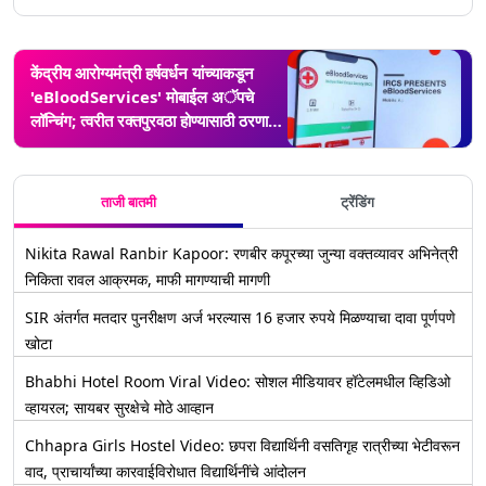
केंद्रीय आरोग्यमंत्री हर्षवर्धन यांच्याकडून
'eBloodServices' मोबाईल अॅपचे
लॉन्चिंग; त्वरीत रक्तपुरवठा होण्यासाठी ठरणार
फायदेशीर
ताजी बातमी
ट्रेंडिंग
Nikita Rawal Ranbir Kapoor: रणबीर कपूरच्या जुन्या वक्तव्यावर अभिनेत्री
निकिता रावल आक्रमक, माफी मागण्याची मागणी
SIR अंतर्गत मतदार पुनरीक्षण अर्ज भरल्यास 16 हजार रुपये मिळण्याचा दावा पूर्णपणे
खोटा
Bhabhi Hotel Room Viral Video: सोशल मीडियावर हॉटेलमधील व्हिडिओ
व्हायरल; सायबर सुरक्षेचे मोठे आव्हान
Chhapra Girls Hostel Video: छपरा विद्यार्थिनी वसतिगृह रात्रीच्या भेटीवरून
वाद, प्राचार्यांच्या कारवाईविरोधात विद्यार्थिनींचे आंदोलन